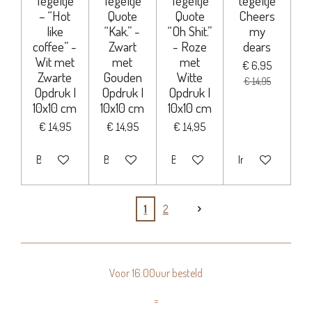
Tegeltje
Tegeltje
Tegeltje
tegeltje
– “Hot
Quote
Quote
Cheers
like
“Kak.” -
“Oh Shit.”
my
coffee” -
Zwart
- Roze
dears
Wit met
met
met
€ 6,95
Zwarte
Gouden
Witte
€ 14,95
Opdruk |
Opdruk |
Opdruk |
10x10 cm
10x10 cm
10x10 cm
€ 14,95
€ 14,95
€ 14,95
Bekijk details
Bekijk details
Bekijk details
In winkelwagen
1
2
Voor 16:00uur besteld
=