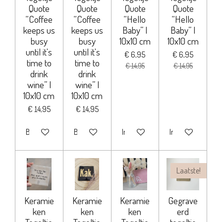
Quote
Quote
Quote
Quote
“Coffee
“Coffee
“Hello
“Hello
keeps us
keeps us
Baby” |
Baby” |
busy
busy
10x10 cm
10x10 cm
until it's
until it's
€ 6,95
€ 6,95
time to
time to
€ 14,95
€ 14,95
drink
drink
wine” |
wine” |
10x10 cm
10x10 cm
€ 14,95
€ 14,95
Bekijk details
Bekijk details
In winkelwagen
In winkelwagen
Laatste!
Keramie
Keramie
Keramie
Gegrave
ken
ken
ken
erd