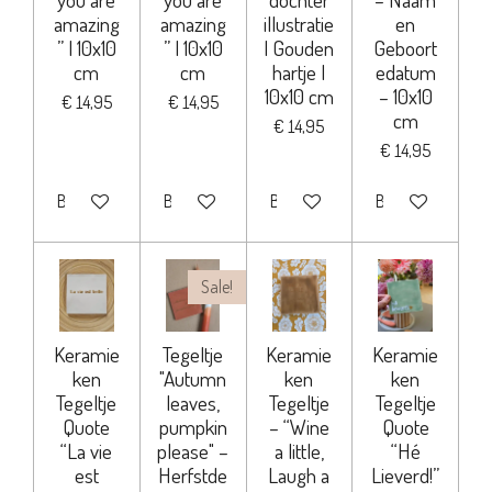
amazing
amazing
illustratie
en
” | 10x10
” | 10x10
| Gouden
Geboort
cm
cm
hartje |
edatum
10x10 cm
– 10x10
€ 14,95
€ 14,95
cm
€ 14,95
€ 14,95
Bekijk details
Bekijk details
Bekijk details
Bekijk details
Sale!
Keramie
Tegeltje
Keramie
Keramie
ken
"Autumn
ken
ken
Tegeltje
leaves,
Tegeltje
Tegeltje
Quote
pumpkin
– “Wine
Quote
“La vie
please" –
a little,
“Hé
est
Herfstde
Laugh a
Lieverd!”