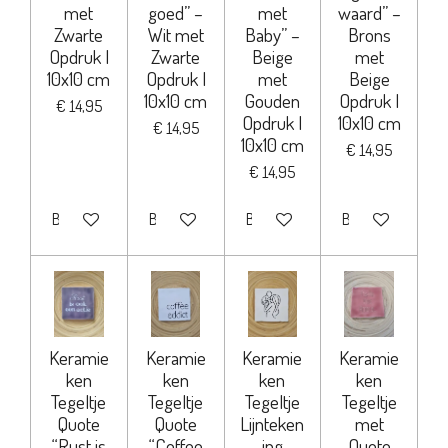
met
goed” –
met
waard” –
Zwarte
Wit met
Baby” –
Brons
Opdruk |
Zwarte
Beige
met
10x10 cm
Opdruk |
met
Beige
10x10 cm
Gouden
Opdruk |
€ 14,95
Opdruk |
10x10 cm
€ 14,95
10x10 cm
€ 14,95
€ 14,95
Bekijk details
Bekijk details
Bekijk details
Bekijk details
Keramie
Keramie
Keramie
Keramie
ken
ken
ken
ken
Tegeltje
Tegeltje
Tegeltje
Tegeltje
Quote
Quote
Lijnteken
met
“Rust is
“Coffee
ing
Quote