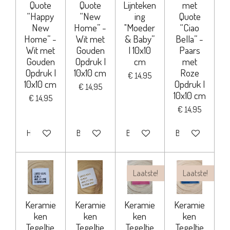
Quote
Quote
Lijnteken
met
“Happy
“New
ing
Quote
New
Home” -
"Moeder
“Ciao
Home” -
Wit met
& Baby”
Bella” -
Wit met
Gouden
| 10x10
Paars
Gouden
Opdruk |
cm
met
Opdruk |
10x10 cm
Roze
€ 14,95
10x10 cm
Opdruk |
€ 14,95
10x10 cm
€ 14,95
€ 14,95
Houd mij op de hoogte
Bekijk details
Bekijk details
Bekijk details
Laatste!
Laatste!
Keramie
Keramie
Keramie
Keramie
ken
ken
ken
ken
Tegeltje
Tegeltje
Tegeltje
Tegeltje