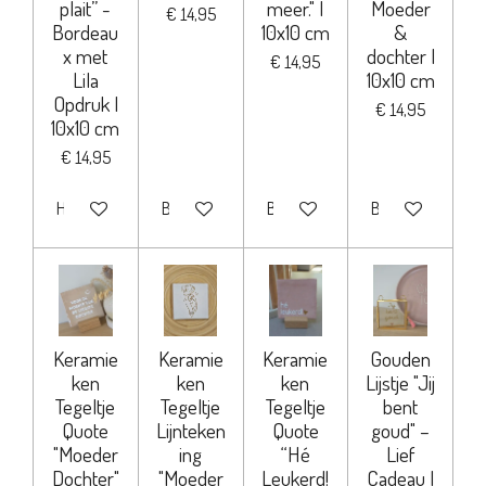
plait” -
meer." |
Moeder
€ 14,95
Bordeau
10x10 cm
&
x met
dochter |
€ 14,95
Lila
10x10 cm
Opdruk |
€ 14,95
10x10 cm
€ 14,95
Houd mij op de hoogte
Bekijk details
Bekijk details
Bekijk details
Keramie
Keramie
Keramie
Gouden
ken
ken
ken
Lijstje "Jij
Tegeltje
Tegeltje
Tegeltje
bent
Quote
Lijnteken
Quote
goud" –
"Moeder
ing
“Hé
Lief
Dochter"
"Moeder
Leukerd!
Cadeau |