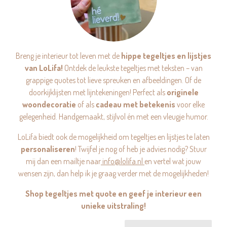
Breng je interieur tot leven met de
hippe tegeltjes en lijstjes
van LoLifa!
Ontdek de leukste tegeltjes met teksten – van
grappige quotes tot lieve spreuken en afbeeldingen. Of de
doorkijklijsten met lijntekeningen! Perfect als
originele
woondecoratie
of als
cadeau met betekenis
voor elke
gelegenheid. Handgemaakt, stijlvol én met een vleugje humor.
LoLifa biedt ook de mogelijkheid om tegeltjes en lijstjes te laten
personaliseren
! Twijfel je nog of heb je advies nodig? Stuur
mij dan een mailtje naar
info@lolifa.nl
en vertel wat jouw
wensen zijn, dan help ik je graag verder met de mogelijkheden!
Shop tegeltjes met quote en geef je interieur een
unieke uitstraling!