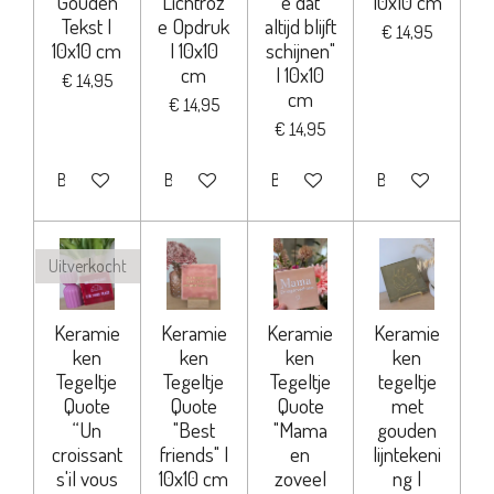
Gouden
Lichtroz
e dat
10x10 cm
Tekst |
e Opdruk
altijd blijft
€ 14,95
10x10 cm
| 10x10
schijnen"
cm
| 10x10
€ 14,95
cm
€ 14,95
€ 14,95
Bekijk details
Bekijk details
Bekijk details
Bekijk details
Uitverkocht
Keramie
Keramie
Keramie
Keramie
ken
ken
ken
ken
Tegeltje
Tegeltje
Tegeltje
tegeltje
Quote
Quote
Quote
met
“Un
"Best
"Mama
gouden
croissant
friends" |
en
lijntekeni
s'il vous
10x10 cm
zoveel
ng |