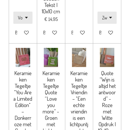
Tekst |
10x10 cm
€ 14,95
Bekijk details
Bekijk details
Bekijk details
Bekijk details
Keramie
Keramie
Keramie
Quote
ken
ken
ken
“Wijn is
Tegeltje
Tegeltje
Tegeltje
altijd het
"You Are
Quote
Vriendin
antwoor
a Limited
“Love
– "Een
d” -
Edition"
you
echte
Roze
–
more” -
vriendin
met
Donkerr
Groen
is een
Witte
oze met
met
lichtpuntj
Opdruk |