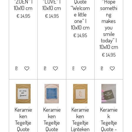
“ZOEN” |
"LOVE” |
Quote
“Hope
10x10 cm
10x10 cm
“Welcom
somethi
e little
ng
€ 14,95
€ 14,95
one” |
makes
10x10 cm
you
smile
€ 14,95
today” |
10x10 cm
€ 14,95
Bekijk details
Bekijk details
Bekijk details
Bekijk details
Keramie
Keramie
Keramie
Keramie
ken
ken
ken
k
Tegeltje
Tegeltje
Tegeltje
Tegeltje
Quote
Quote
Lijnteken
Quote -