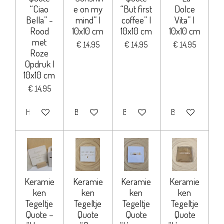
“Ciao
e on my
“But first
Dolce
Bella” -
mind” |
coffee” |
Vita” |
Rood
10x10 cm
10x10 cm
10x10 cm
met
€ 14,95
€ 14,95
€ 14,95
Roze
Opdruk |
10x10 cm
€ 14,95
Houd mij op de hoogte
Bekijk details
Bekijk details
Bekijk details
Keramie
Keramie
Keramie
Keramie
ken
ken
ken
ken
Tegeltje
Tegeltje
Tegeltje
Tegeltje
Quote –
Quote
Quote
Quote