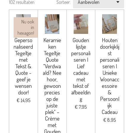
102 resultaten
Sorteer:
Nu ook
in
hexagon!
Geperso
Keramie
Gouden
Houten
naliseerd
ken
lijstje
doorkijklij
Tegeltje
Tegeltje
personali
st
met
Quote
seren |
personali
Tekst &
"Verdwa
Lief
seren |
Quote -
ald? Nee
cadeau
Unieke
geef je
hoor,
met
Woonacc
wensen
gewoon
tekst of
essoire
door!
precies
afbeeldin
&
op de
g
Persoonl
€ 14,95
juiste
ijk
€ 7,95
plek" –
Cadeau
Crème
€ 8,95
met
Gouden