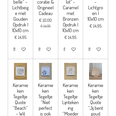
belle” –
coratie &
lot” -
-
Lichtbeig
Origineel
Caramel
Lichtgro
e met
Cadeau
met
en |
Gouden
Bronzen
10x10 cm
€ 10,00
Opdruk |
Opdruk |
€ 14,95
€ 14,95
10x10 cm
10x10 cm
€ 14,95
€ 14,95
Bekijk details
Bekijk details
Bekijk details
Bekijk details
Keramie
Keramie
Keramie
Keramie
ken
ken
ken
ken
Tegeltje
Tegeltje
Tegeltje
Tegeltje
Quote
“Niet
Lijnteken
Quote
“Beach”
perfect
ing
“Jij bent
– Wit
is ook
“Moeder
goud