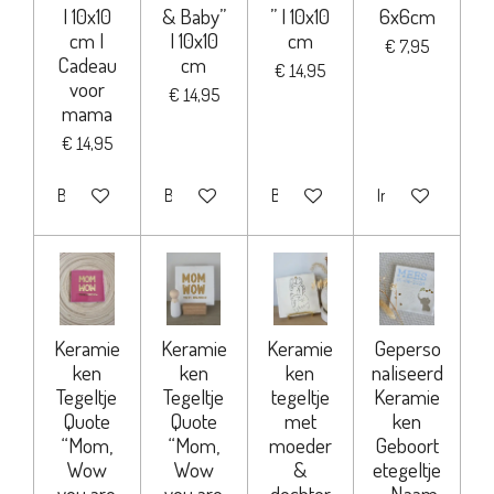
| 10x10
& Baby”
” | 10x10
6x6cm
cm |
| 10x10
cm
€ 7,95
Cadeau
cm
€ 14,95
voor
€ 14,95
mama
€ 14,95
Bekijk details
Bekijk details
Bekijk details
In winkelwagen
Keramie
Keramie
Keramie
Geperso
ken
ken
ken
naliseerd
Tegeltje
Tegeltje
tegeltje
Keramie
Quote
Quote
met
ken
“Mom,
“Mom,
moeder
Geboort
Wow
Wow
&
etegeltje
you are
you are
dochter
– Naam