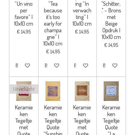
“Un vino
“Tea
ing “In
"Schitter..
per
because
verwach
." - Brons
favore” |
it's too
ting” |
met
10x10 cm
early for
10x10 cm
Beige
champa
Opdruk |
€ 14,95
€ 14,95
gne” |
10x10 cm
10x10 cm
€ 14,95
€ 14,95
Bekijk details
Bekijk details
Bekijk details
Bekijk details
Uitverkocht
Keramie
Keramie
Keramie
Keramie
ken
ken
ken
ken
Tegeltje
Tegeltje
Tegeltje
Tegeltje
met
Quote
met
Quote
Quote
“Sunshin
Quote
“La