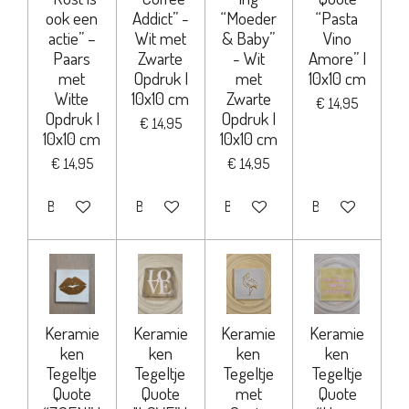
ook een
Addict” -
“Moeder
“Pasta
actie” –
Wit met
& Baby”
Vino
Paars
Zwarte
- Wit
Amore” |
met
Opdruk |
met
10x10 cm
Witte
10x10 cm
Zwarte
€ 14,95
Opdruk |
Opdruk |
€ 14,95
10x10 cm
10x10 cm
€ 14,95
€ 14,95
Bekijk details
Bekijk details
Bekijk details
Bekijk details
Keramie
Keramie
Keramie
Keramie
ken
ken
ken
ken
Tegeltje
Tegeltje
Tegeltje
Tegeltje
Quote
Quote
met
Quote