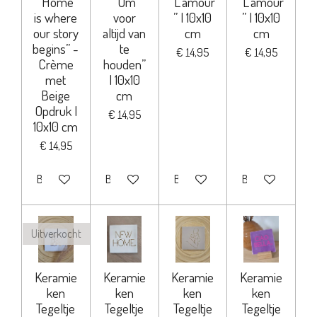
“Home
“Om
“L'amour
“L'amour
is where
voor
” | 10x10
” | 10x10
our story
altijd van
cm
cm
begins” -
te
€ 14,95
€ 14,95
Crème
houden”
met
| 10x10
Beige
cm
Opdruk |
€ 14,95
10x10 cm
€ 14,95
Bekijk details
Bekijk details
Bekijk details
Bekijk details
Uitverkocht
Keramie
Keramie
Keramie
Keramie
ken
ken
ken
ken
Tegeltje
Tegeltje
Tegeltje
Tegeltje