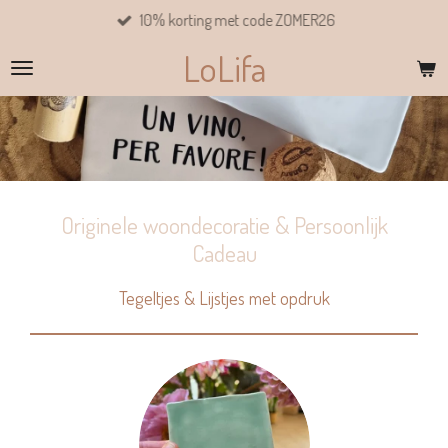
10% korting met code ZOMER26
Ga
direct
LoLifa
naar
de
hoofdinhoud
Originele woondecoratie & Persoonlijk
Cadeau
Tegeltjes & Lijstjes met opdruk