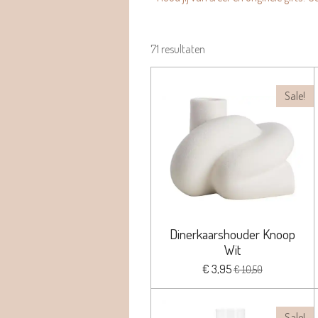
71 resultaten
Sale!
Dinerkaarshouder Knoop
Wit
€ 3,95
€ 10,50
Sale!