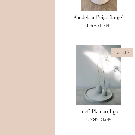
Kandelaar Beige (large)
€ 4,95
€ 8,50
Laatste!
Leeff Plateau Tigo
€ 7,95
€ 14,95