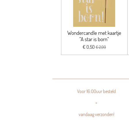
Wondercandle met kaartje
"A star is born"
€ 0,50
€ 2,99
Voor 16:00uur besteld
=
vandaag verzonden!