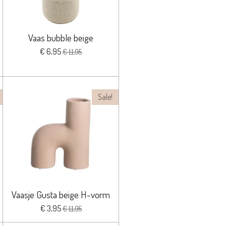
Vaas bubble beige
€ 6,95
€ 11,95
Sale!
Vaasje Gusta beige H-vorm
€ 3,95
€ 11,95