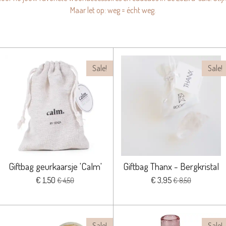
Maar let op: weg = écht weg.
Sale!
Sale!
Giftbag geurkaarsje 'Calm'
Giftbag Thanx - Bergkristal
€ 1,50
€ 3,95
€ 4,50
€ 8,50
Sale!
Sale!