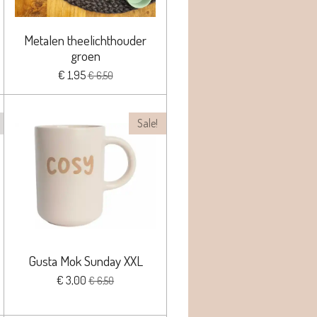
Metalen theelichthouder
groen
€ 1,95
€ 6,50
Sale!
Gusta Mok Sunday XXL
€ 3,00
€ 6,50