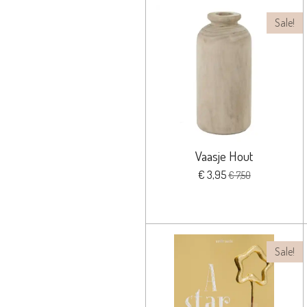
Sale!
Vaasje Hout
€ 3,95
€ 7,50
Sale!