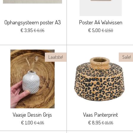
Ophangsysteem poster A3
Poster A4 Walvissen
€ 3,95
€ 5,00
€ 6,95
€ 12,50
Laatste!
Sale!
Vaasje Dessin Grijs
Vaas Panterprint
€ 1,00
€ 8,95
€ 4,95
€ 15,95