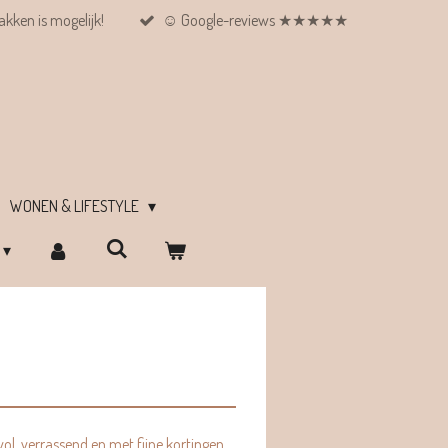
kken is mogelijk!
☺︎ Google-reviews ★★★★★
WONEN & LIFESTYLE
vol, verrassend en met fijne kortingen.