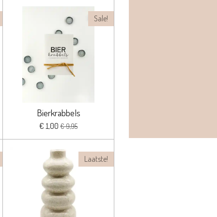
Sale!
Bierkrabbels
€ 1,00
€ 9,95
Laatste!