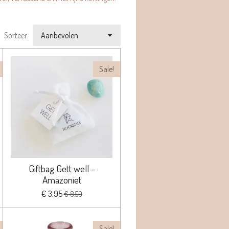
Sorteer:
Sale!
Giftbag Gett well -
Amazoniet
€ 3,95
€ 8,50
Sale!