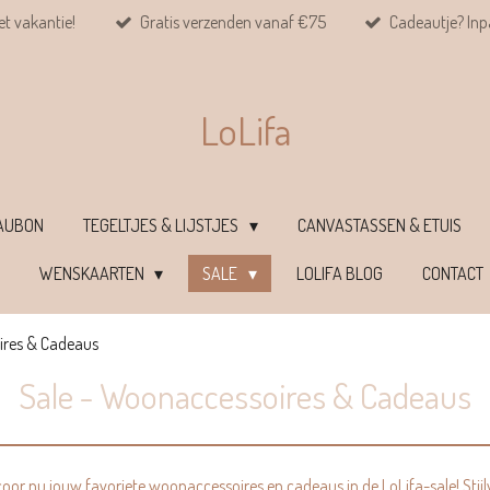
et vakantie!
Gratis verzenden vanaf €75
Cadeautje? Inpa
LoLifa
EAUBON
TEGELTJES & LIJSTJES
CANVASTASSEN & ETUIS
WENSKAARTEN
SALE
LOLIFA BLOG
CONTACT
ires & Cadeaus
Sale - Woonaccessoires & Cadeaus
 Scoor nu jouw favoriete woonaccessoires en cadeaus in de LoLifa-sale! Stijl