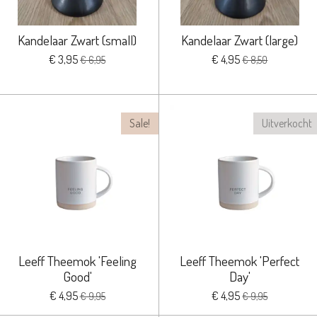
Kandelaar Zwart (small)
Kandelaar Zwart (large)
€ 3,95
€ 4,95
€ 6,95
€ 8,50
Sale!
Uitverkocht
Leeff Theemok 'Feeling
Leeff Theemok 'Perfect
Good'
Day'
€ 4,95
€ 4,95
€ 9,95
€ 9,95