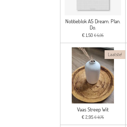
Notitieblok A5 Dream. Plan.
Do.
€ 1,50
€ 5,95
Laatste!
Vaas Streep Wit
€ 2,95
€ 8,75