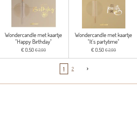
Wondercandle met kaartje
Wondercandle met kaartje
"Happy Birthday"
"It's partytime"
€ 0,50
€ 0,50
€ 2,99
€ 2,99
1
2