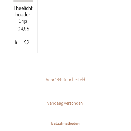
Theelicht
houder
Grijs
€ 4,95
In winkelwagen
Voor 16:00uur besteld
=
vandaag verzonden!
Betaalmethoden: