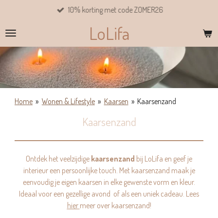
10% korting met code ZOMER26
Ga
direct
LoLifa
naar
de
hoofdinhoud
Home
»
Wonen & Lifestyle
»
Kaarsen
»
Kaarsenzand
Kaarsenzand
Ontdek het veelzijdige
kaarsenzand
bij LoLifa en geef je
interieur een persoonlijke touch.
Met kaarsenzand maak je
eenvoudig je eigen kaarsen in elke gewenste vorm en kleur.
Ideaal voor een gezellige avond of als een uniek cadeau. Lees
hier
meer over kaarsenzand!