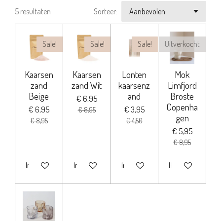
5 resultaten
Sorteer:
Sale!
Sale!
Sale!
Uitverkocht
Kaarsen
Kaarsen
Lonten
Mok
zand
zand Wit
kaarsenz
Limfjord
Beige
and
Broste
€ 6,95
Copenha
€ 6,95
€ 3,95
€ 8,95
gen
€ 8,95
€ 4,50
€ 5,95
€ 8,95
In winkelwagen
In winkelwagen
In winkelwagen
Houd mij op de h