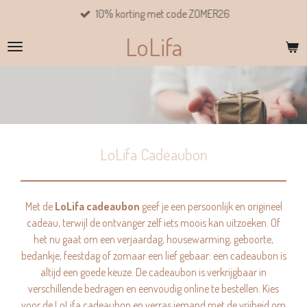
10% korting met code ZOMER26
Ga
direct
LoLifa
naar
de
hoofdinhoud
LoLifa Cadeaubon
Met de
LoLifa cadeaubon
geef je een persoonlijk en origineel
cadeau, terwijl de ontvanger zelf iets moois kan uitzoeken. Of
het nu gaat om een verjaardag, housewarming, geboorte,
bedankje, feestdag of zomaar een lief gebaar: een cadeaubon is
altijd een goede keuze. De cadeaubon is verkrijgbaar in
verschillende bedragen en eenvoudig online te bestellen. Kies
voor de LoLifa cadeaubon en verras iemand met de vrijheid om