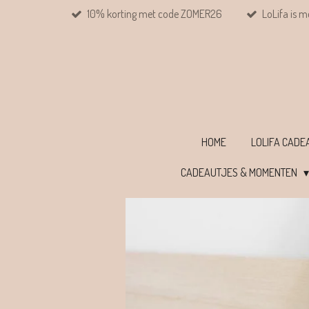
10% korting met code ZOMER26
LoLifa is m
Ga
direct
naar
de
hoofdinhoud
HOME
LOLIFA CAD
CADEAUTJES & MOMENTEN