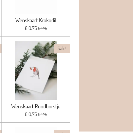
Wenskaart Krokodil
€ 0,75
€ 1,75
Sale!
Wenskaart Roodborstje
€ 0,75
€ 1,75