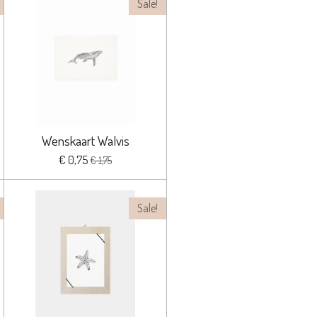
Sale!
Wenskaart Walvis
€ 0,75
€ 1,75
Sale!