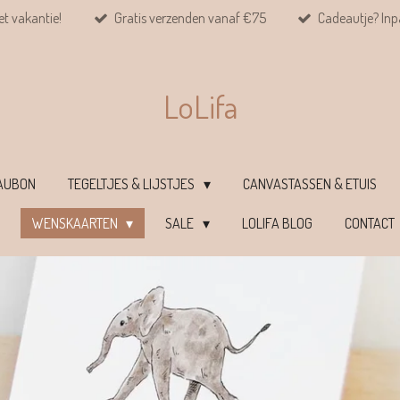
et vakantie!
Gratis verzenden vanaf €75
Cadeautje? Inpa
LoLifa
EAUBON
TEGELTJES & LIJSTJES
CANVASTASSEN & ETUIS
WENSKAARTEN
SALE
LOLIFA BLOG
CONTACT