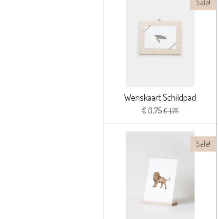
Sale!
Wenskaart Schildpad
€ 0,75
€ 1,75
Sale!