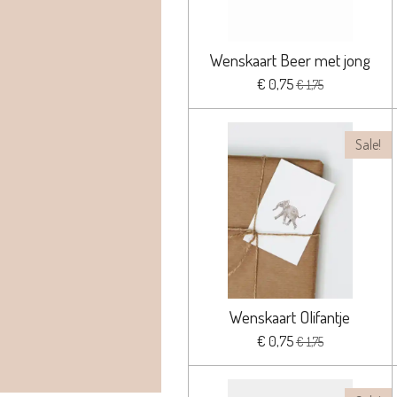
Wenskaart Beer met jong
€ 0,75
€ 1,75
Sale!
Wenskaart Olifantje
€ 0,75
€ 1,75