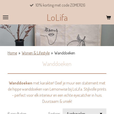
10% korting met code ZOMER26
Ga
direct
LoLifa
naar
de
hoofdinhoud
Home
»
Wonen & Lifestyle
»
Wanddoeken
Wanddoeken
Wanddoeken
met karakter! Geef je muur een statement met
de hippe wanddoeken van Lemonwise bij LoLifa. Stijlvolle prints
– perfect voor elk interieur en een echte eyecatcher in huis.
Duurzaam & uniek!
6 resultaten
Sorteer: