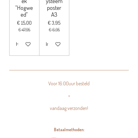
ek
ysteem
"Hogwe
poster
ed"
A3
€ 15,00
€ 3,95
€ 47,95
€ 6,95
Houd mij op de hoogte
In winkelwagen
Voor 16:00uur besteld
=
vandaag verzonden!
Betaalmethoden: