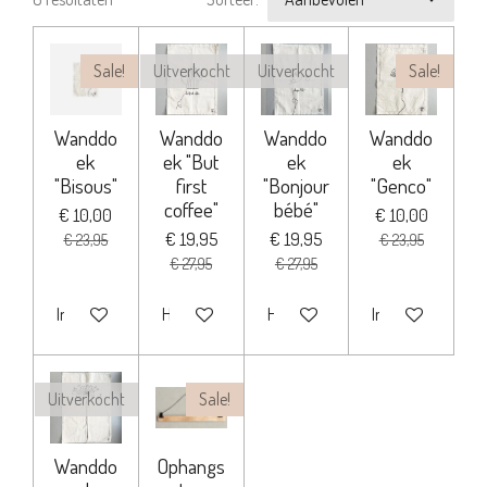
Sale!
Uitverkocht
Uitverkocht
Sale!
Wanddo
Wanddo
Wanddo
Wanddo
ek
ek "But
ek
ek
"Bisous"
first
"Bonjour
"Genco"
coffee"
bébé"
€ 10,00
€ 10,00
€ 19,95
€ 19,95
€ 23,95
€ 23,95
€ 27,95
€ 27,95
In winkelwagen
Houd mij op de hoogte
Houd mij op de hoogte
In winkelwagen
Uitverkocht
Sale!
Wanddo
Ophangs