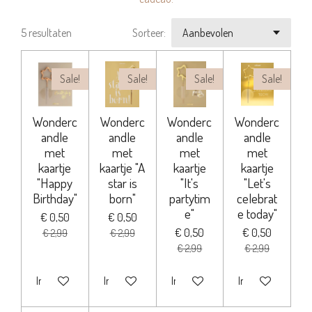
5 resultaten
Sorteer:
Sale!
Sale!
Sale!
Sale!
Wonderc
Wonderc
Wonderc
Wonderc
andle
andle
andle
andle
met
met
met
met
kaartje
kaartje "A
kaartje
kaartje
"Happy
star is
"It's
"Let's
Birthday"
born"
partytim
celebrat
e"
e today"
€ 0,50
€ 0,50
€ 0,50
€ 0,50
€ 2,99
€ 2,99
€ 2,99
€ 2,99
In winkelwagen
In winkelwagen
In winkelwagen
In winkelwagen