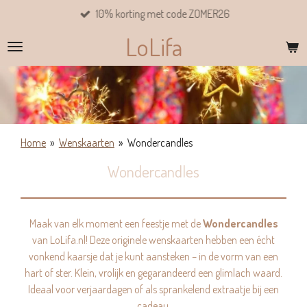
10% korting met code ZOMER26
Ga
direct
LoLifa
naar
de
hoofdinhoud
Home
»
Wenskaarten
»
Wondercandles
Wondercandles
Maak van elk moment een feestje met de
Wondercandles
van LoLifa.nl! Deze originele wenskaarten hebben een écht
vonkend kaarsje dat je kunt aansteken – in de vorm van een
hart of ster. Klein, vrolijk en gegarandeerd een glimlach waard.
Ideaal voor verjaardagen of als sprankelend extraatje bij een
cadeau.