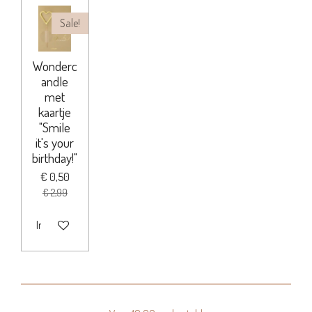
Sale!
Wonderc
andle
met
kaartje
"Smile
it's your
birthday!"
€ 0,50
€ 2,99
In winkelwagen