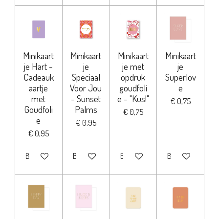
Minikaart
Minikaart
Minikaart
Minikaart
je Hart -
je
je met
je
Cadeauk
Speciaal
opdruk
Superlov
aartje
Voor Jou
goudfoli
e
met
- Sunset
e - "Kus!"
€ 0,75
Goudfoli
Palms
€ 0,75
e
€ 0,95
€ 0,95
Bekijk details
Bekijk details
Bekijk details
Bekijk details