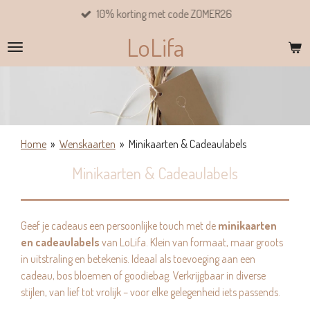
10% korting met code ZOMER26
Ga
direct
LoLifa
naar
de
hoofdinhoud
Home
»
Wenskaarten
»
Minikaarten & Cadeaulabels
Minikaarten & Cadeaulabels
Geef je cadeaus een persoonlijke touch met de
minikaarten
en cadeaulabels
van LoLifa. Klein van formaat, maar groots
in uitstraling en betekenis. Ideaal als toevoeging aan een
cadeau, bos bloemen of goodiebag. Verkrijgbaar in diverse
stijlen, van lief tot vrolijk – voor elke gelegenheid iets passends.