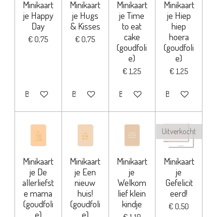
Minikaart
Minikaart
Minikaart
Minikaart
je Happy
je Hugs
je Time
je Hiep
Day
& Kisses
to eat
hiep
cake
hoera
€ 0,75
€ 0,75
(goudfoli
(goudfoli
e)
e)
€ 1,25
€ 1,25
Bekijk details
Bekijk details
Bekijk details
Bekijk details
Uitverkocht
Minikaart
Minikaart
Minikaart
Minikaart
je De
je Een
je
je
allerliefst
nieuw
Welkom
Gefelicit
e mama
huis!
lief klein
eerd!
(goudfoli
(goudfoli
kindje
€ 0,50
e)
e)