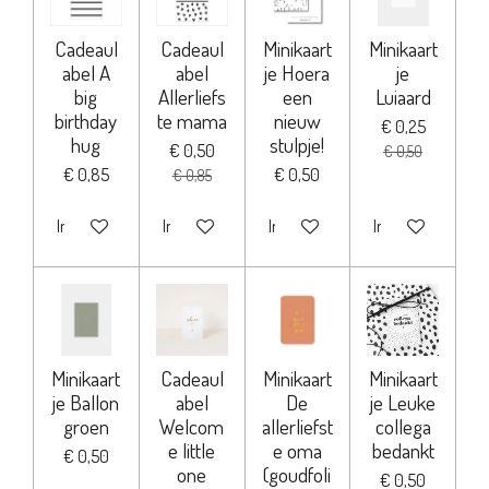
Cadeaul
Cadeaul
Minikaart
Minikaart
abel A
abel
je Hoera
je
big
Allerliefs
een
Luiaard
birthday
te mama
nieuw
€ 0,25
hug
stulpje!
€ 0,50
€ 0,50
€ 0,85
€ 0,50
€ 0,85
In winkelwagen
In winkelwagen
In winkelwagen
In winkelwagen
Minikaart
Cadeaul
Minikaart
Minikaart
je Ballon
abel
De
je Leuke
groen
Welcom
allerliefst
collega
e little
e oma
bedankt
€ 0,50
one
(goudfoli
€ 0,50