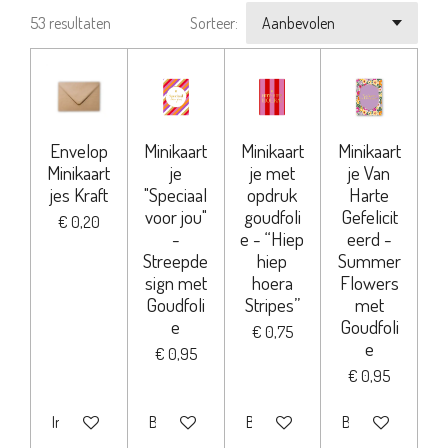
53 resultaten
Sorteer:
Envelop
Minikaart
Minikaart
Minikaart
Minikaart
je
je met
je Van
jes Kraft
"Speciaal
opdruk
Harte
voor jou"
goudfoli
Gefelicit
€ 0,20
-
e - “Hiep
eerd -
Streepde
hiep
Summer
sign met
hoera
Flowers
Goudfoli
Stripes”
met
e
Goudfoli
€ 0,75
e
€ 0,95
€ 0,95
In winkelwagen
Bekijk details
Bekijk details
Bekijk details