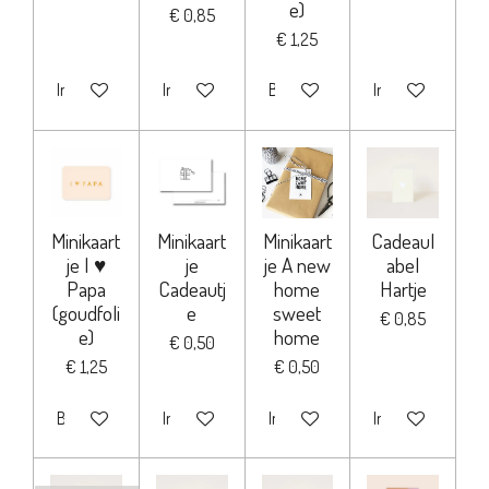
e)
€ 0,85
€ 1,25
In winkelwagen
In winkelwagen
Bekijk details
In winkelwagen
Minikaart
Minikaart
Minikaart
Cadeaul
je I ♥
je
je A new
abel
Papa
Cadeautj
home
Hartje
(goudfoli
e
sweet
€ 0,85
e)
home
€ 0,50
€ 1,25
€ 0,50
Bekijk details
In winkelwagen
In winkelwagen
In winkelwagen