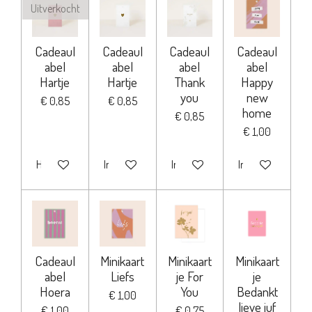
Uitverkocht
Cadeaul
Cadeaul
Cadeaul
Cadeaul
abel
abel
abel
abel
Hartje
Hartje
Thank
Happy
you
new
€ 0,85
€ 0,85
home
€ 0,85
€ 1,00
Houd mij op de hoogte
In winkelwagen
In winkelwagen
In winkelwagen
Cadeaul
Minikaart
Minikaart
Minikaart
abel
Liefs
je For
je
Hoera
You
Bedankt
€ 1,00
lieve juf
€ 1,00
€ 0,75