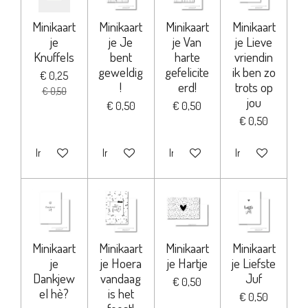
Minikaart
Minikaart
Minikaart
Minikaart
je
je Je
je Van
je Lieve
Knuffels
bent
harte
vriendin
geweldig
gefelicite
ik ben zo
€ 0,25
!
erd!
trots op
€ 0,50
jou
€ 0,50
€ 0,50
€ 0,50
In winkelwagen
In winkelwagen
In winkelwagen
In winkelwagen
Minikaart
Minikaart
Minikaart
Minikaart
je
je Hoera
je Hartje
je Liefste
Dankjew
vandaag
Juf
€ 0,50
el hè?
is het
€ 0,50