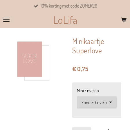
10% korting met code ZOMER26
Ga
direct
LoLifa
naar
de
hoofdinhoud
Minikaartje
Superlove
€ 0,75
Mini Envelop