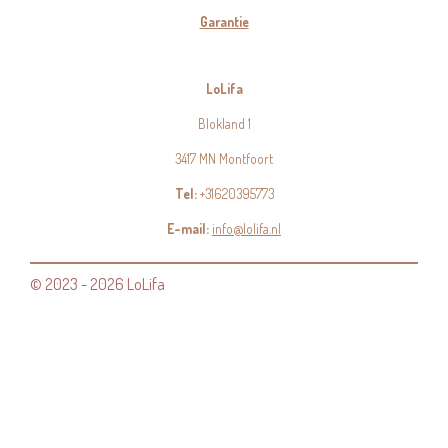
Garantie
LoLifa
Blokland 1
3417 MN Montfoort
Tel:
+31620395773
E-mail:
info@lolifa.nl
© 2023 - 2026 LoLifa