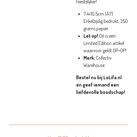
feestelijker!
7,4×10,5cm (A7).
Enkelzijdig bedrukt, 350
grams papier.
Let op!
Dit is een
Limited Edition artikel
waarvoor geldt OP=OP!
Merk:
Collectiv
Warehouse
Bestel nu bij LoLifa.nl
en geef iemand een
liefdevolle boodschap!