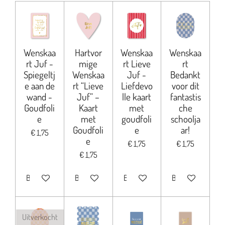
Wenskaa
Hartvor
Wenskaa
Wenskaa
rt Juf -
mige
rt Lieve
rt
Spiegeltj
Wenskaa
Juf -
Bedankt
e aan de
rt “Lieve
Liefdevo
voor dit
wand -
Juf” –
lle kaart
fantastis
Goudfoli
Kaart
met
che
e
met
goudfoli
schoolja
Goudfoli
e
ar!
€ 1,75
e
€ 1,75
€ 1,75
€ 1,75
Bekijk details
Bekijk details
Bekijk details
Bekijk details
Uitverkocht