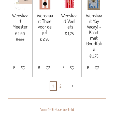
Wenskaa
Wenskaa
Wenskaa
Wenskaa
rt
rt Thee
rt Veel
rt Yay
Meester
voor de
liefs
Vacay! -
juf
Kaart
€ 1,00
€ 1,75
met
€ 2,95
€ 1,25
Goudfoli
e
€ 1,75
Bekijk details
Bekijk details
Bekijk details
Bekijk details
1
2
Voor 16:00uur besteld