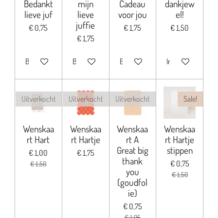
Bedankt
mijn
Cadeau
dankjew
lieve juf
lieve
voor jou
el!
juffie
€ 0,75
€ 1,75
€ 1,50
€ 1,75
Bekijk details
Bekijk details
Bekijk details
In winkelwagen
Uitverkocht
Uitverkocht
Uitverkocht
Sale!
Wenskaa
Wenskaa
Wenskaa
Wenskaa
rt Hart
rt Hartje
rt A
rt Hartje
Great big
stippen
€ 1,00
€ 1,75
thank
€ 0,75
€ 1,50
you
€ 1,50
(goudfol
ie)
€ 0,75
€ 1,95