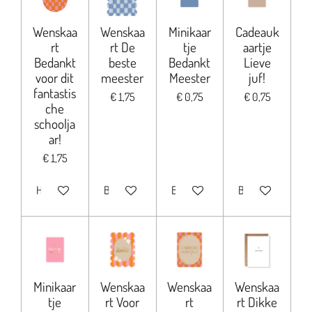
Wenskaa
Wenskaa
Minikaar
Cadeauk
rt
rt De
tje
aartje
Bedankt
beste
Bedankt
Lieve
voor dit
meester
Meester
juf!
fantastis
€ 1,75
€ 0,75
€ 0,75
che
schoolja
ar!
€ 1,75
Houd mij op de hoogte
Bekijk details
Bekijk details
Bekijk details
Minikaar
Wenskaa
Wenskaa
Wenskaa
tje
rt Voor
rt
rt Dikke