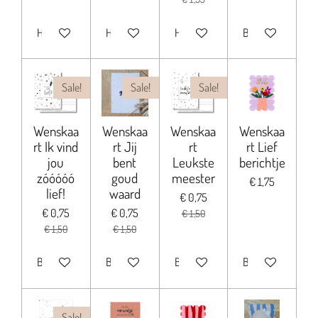
Houd mij op de hoogte
Houd mij op de hoogte
Houd mij op de hoogte
Bekijk details
Sale!
Sale!
Sale!
Wenskaa
Wenskaa
Wenskaa
Wenskaa
rt Ik vind
rt Jij
rt
rt Lief
jou
bent
Leukste
berichtje
zóóóóó
goud
meester
€ 1,75
lief!
waard
€ 0,75
€ 0,75
€ 0,75
€ 1,50
€ 1,50
€ 1,50
Bekijk details
Bekijk details
Bekijk details
Bekijk details
Sale!