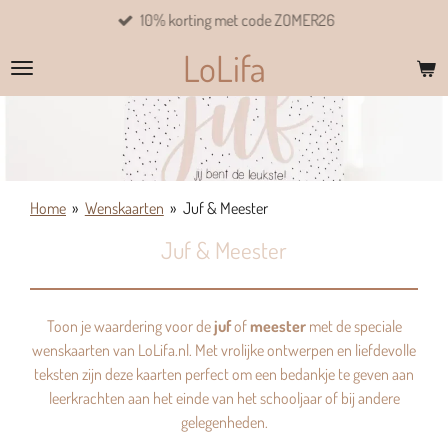
10% korting met code ZOMER26
Ga
direct
LoLifa
naar
de
hoofdinhoud
Home
»
Wenskaarten
»
Juf & Meester
Juf & Meester
Toon je waardering voor de
juf
of
meester
met de speciale
wenskaarten van LoLifa.nl. Met vrolijke ontwerpen en liefdevolle
teksten zijn deze kaarten perfect om een bedankje te geven aan
leerkrachten aan het einde van het schooljaar of bij andere
gelegenheden.