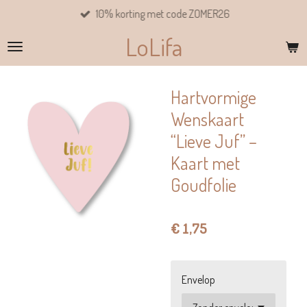
10% korting met code ZOMER26
Ga
direct
LoLifa
naar
de
hoofdinhoud
Hartvormige
Wenskaart
“Lieve Juf” –
Kaart met
Goudfolie
€ 1,75
Envelop