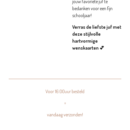
jouw favoriete juf te
bedanken voor een fijn
schooljaar!
Verras de liefste juf met
deze stijlvolle
hartvormige
wenskaarten 💕
Voor 16:00uur besteld
=
vandaag verzonden!