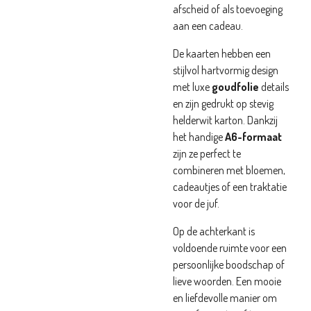
afscheid of als toevoeging
aan een cadeau.
De kaarten hebben een
stijlvol hartvormig design
met luxe
goudfolie
details
en zijn gedrukt op stevig
helderwit karton. Dankzij
het handige
A6-formaat
zijn ze perfect te
combineren met bloemen,
cadeautjes of een traktatie
voor de juf.
Op de achterkant is
voldoende ruimte voor een
persoonlijke boodschap of
lieve woorden. Een mooie
en liefdevolle manier om