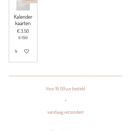
Kalender
kaarten
€ 3,50
€ 7,50
In winkelwagen
Voor 16:00uur besteld
=
vandaag verzonden!