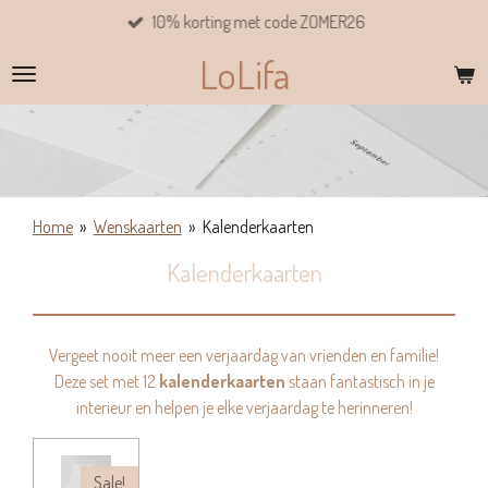
10% korting met code ZOMER26
Ga
direct
LoLifa
naar
de
hoofdinhoud
Home
»
Wenskaarten
»
Kalenderkaarten
Kalenderkaarten
Vergeet nooit meer een verjaardag van vrienden en familie!
Deze set met 12
kalenderkaarten
staan fantastisch in je
interieur en helpen je elke verjaardag te herinneren!
Sale!