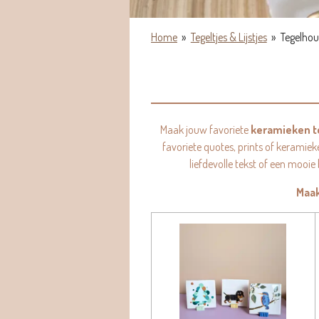
Home
»
Tegeltjes & Lijstjes
»
Tegelhou
Maak jouw favoriete
keramieken t
favoriete quotes, prints of keramiek
liefdevolle tekst of een mooie
Maak