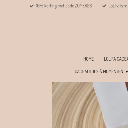
10% korting met code ZOMER26
LoLifa is m
Ga
direct
naar
de
hoofdinhoud
HOME
LOLIFA CAD
CADEAUTJES & MOMENTEN