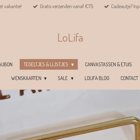
et vakantie!
Gratis verzenden vanaf €75
Cadeautje? Inpa
LoLifa
EAUBON
TEGELTJES & LIJSTJES
CANVASTASSEN & ETUIS
WENSKAARTEN
SALE
LOLIFA BLOG
CONTACT