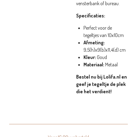
vensterbank of bureau.
Specificaties:
Perfect voor de
tegeltjes van 10x10cm
Afmeting:
9,5(h)x9(b)x11,4(d) cm
Kleur:
Goud
Materiaal:
Metaal
Bestel nu bij Lolifa.nl en
geef je tegeltje de plek
die het verdient!