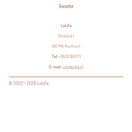
Garantie
LoLifa
Blokland 1
3417 MN Montfoort
Tel:
+31620395773
E-mail:
info@lolifa.nl
© 2023 - 2026 LoLifa