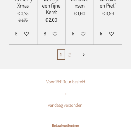
Xmas
een fijne
nsen
en Piet"
Kerst
€ 0,75
€ 1,00
€ 0,50
€ 2,00
€ 1,75
Bekijk details
Bekijk details
In winkelwagen
In winkelwagen
1
2
Voor 16:00uur besteld
=
vandaag verzonden!
Betaalmethoden: