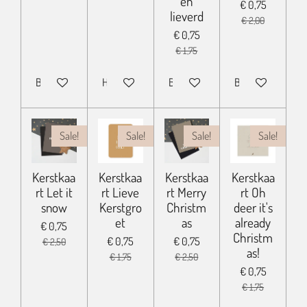
en
€ 0,75
lieverd
€ 2,00
€ 0,75
€ 1,75
Bekijk details
Houd mij op de hoogte
Bekijk details
Bekijk details
Sale!
Sale!
Sale!
Sale!
Kerstkaa
Kerstkaa
Kerstkaa
Kerstkaa
rt Let it
rt Lieve
rt Merry
rt Oh
snow
Kerstgro
Christm
deer it's
et
as
already
€ 0,75
Christm
€ 0,75
€ 0,75
€ 2,50
as!
€ 1,75
€ 2,50
€ 0,75
€ 1,75