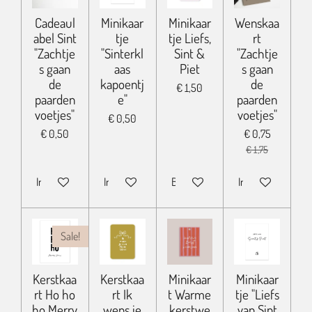
Cadeaul
Minikaar
Minikaar
Wenskaa
abel Sint
tje
tje Liefs,
rt
"Zachtje
"Sinterkl
Sint &
"Zachtje
s gaan
aas
Piet
s gaan
de
kapoentj
de
€ 1,50
paarden
e"
paarden
voetjes"
voetjes"
€ 0,50
€ 0,50
€ 0,75
€ 1,75
In winkelwagen
In winkelwagen
Bekijk details
In winkelwagen
Sale!
Kerstkaa
Kerstkaa
Minikaar
Minikaar
rt Ho ho
rt Ik
t Warme
tje "Liefs
ho Merry
wens je
kerstwe
van Sint