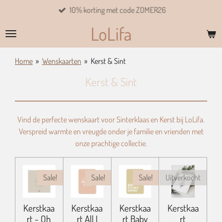
10% korting met code ZOMER26
Ga
direct
LoLifa
naar
de
hoofdinhoud
Home
»
Wenskaarten
»
Kerst & Sint
Kerst & Sint
Vind de perfecte wenskaart voor Sinterklaas en Kerst bij LoLifa.
Verspreid warmte en vreugde onder je familie en vrienden met
onze prachtige collectie.
Sale!
Sale!
Sale!
Uitverkocht
Kerstkaa
Kerstkaa
Kerstkaa
Kerstkaa
rt - Oh
rt All I
rt Baby
rt