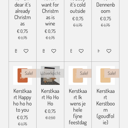
dear it's
want for
it's cold
Dennenb
already
Christm
outside
oom
Christm
as is
€ 0,75
€ 0,75
as
wine
€ 1,75
€ 1,75
€ 0,75
€ 0,75
€ 1,75
€ 1,75
Bekijk details
Bekijk details
Bekijk details
Houd mij op de h
Sale!
Uitverkocht
Sale!
Sale!
Kerstkaa
Kerstkaa
Kerstkaa
Kerstkaa
rt Happy
rt Ho Ho
rt Ik
rt
ho ho ho
Ho
wens je
Kerstboo
to you
hele
m
€ 0,75
fijne
(goudfol
€ 0,75
€ 2,50
feestdag
ie)
€ 1,75