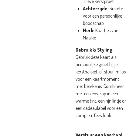
“Lieve Kerstgroet”
Achterzijde:
Ruimte
voor een persoonlijke
boodschap
Merk:
Kaartjes van
Maaike
Gebruik & Styling:
Gebruik deze kaart als
persoonlijke groet bij je
kerstpakket, of stuur ‘m los
voor een kaartmoment
met betekenis. Combineer
met een envelop in een
warme tint, een fijn lintje of
een cadeaulabel voor een
complete feestlook.
Verstuur een kaart vol