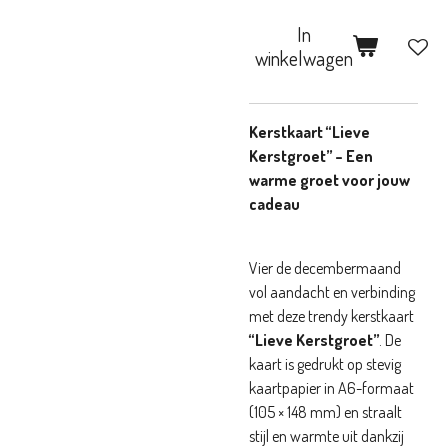
In
winkelwagen
Kerstkaart “Lieve
Kerstgroet” – Een
warme groet voor jouw
cadeau
Vier de decembermaand
vol aandacht en verbinding
met deze trendy kerstkaart
“Lieve Kerstgroet”
. De
kaart is gedrukt op stevig
kaartpapier in A6-formaat
(105 × 148 mm) en straalt
stijl en warmte uit dankzij