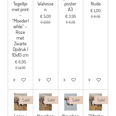
Tegeltje
Walvisse
poster
Nude
met print
n
A3
€ 1,00
–
€ 5,00
€ 3,95
€ 6,95
"Moederl
€ 12,50
€ 6,95
iefde" –
Roze
met
Zwarte
Opdruk |
10x10 cm
€ 6,95
€ 14,95
In winkelwagen
In winkelwagen
In winkelwagen
In winkelwagen
Sale!
Sale!
Sale!
Sale!
Leeuw
Neushoo
Neushoo
Olifantje