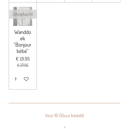
Uitverkocht
Wanddo
ek
"Bonjour
bébé"
€ 19,95
€ 27,95
Houd mij op de hoogte
Voor 16:00uur besteld
=