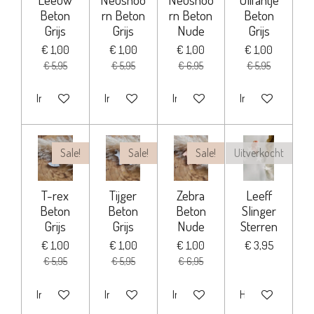
Beton
rn Beton
rn Beton
Beton
Grijs
Grijs
Nude
Grijs
€ 1,00
€ 1,00
€ 1,00
€ 1,00
€ 5,95
€ 5,95
€ 6,95
€ 5,95
In winkelwagen
In winkelwagen
In winkelwagen
In winkelwagen
Sale!
Sale!
Sale!
Uitverkocht
T-rex
Tijger
Zebra
Leeff
Beton
Beton
Beton
Slinger
Grijs
Grijs
Nude
Sterren
€ 1,00
€ 1,00
€ 1,00
€ 3,95
€ 5,95
€ 5,95
€ 6,95
In winkelwagen
In winkelwagen
In winkelwagen
Houd mij op de h