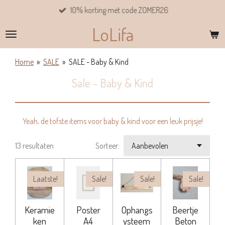
10% korting met code ZOMER26
Ga
direct
LoLifa
naar
de
hoofdinhoud
Home
»
SALE
»
SALE - Baby & Kind
Sale - Baby & Kind
Yeah, de tofste items voor baby & kind voor een leuk prijsje!
13 resultaten
Sorteer:
Laatste!
Sale!
Sale!
Sale!
Keramie
Poster
Ophangs
Beertje
ken
A4
ysteem
Beton