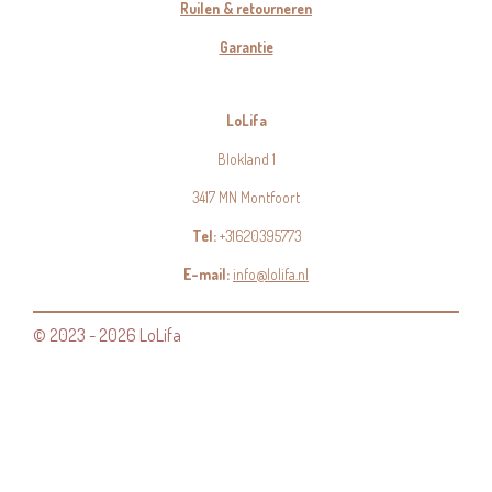
Ruilen & retourneren
Garantie
LoLifa
Blokland 1
3417 MN Montfoort
Tel:
+31620395773
E-mail:
info@lolifa.nl
© 2023 - 2026 LoLifa