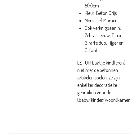
5(h)cm
Kleur: Beton Grijs
Merk: Lief Moment
Ook verkrijgbaar in:
Zebra, Leeuw, T-rex,
Giraffe duo, Tijger en
Olifant.
LET OP! Laat je kind(eren)
niet met de betonnen
artikelen spelen, ze zijn
enkel ter decoratie te
gebruiken voor de
(baby/kinder/woon)kamer!