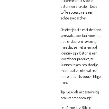
decoreren met stoere
betonnen artikelen. Deze
toffe accessoire is een
echte eyecatcher.
De diertjes zijn met de hand
gemaakt, speciaal voor jou,
hou er daarom rekening
mee dat ze niet allemaal
identiek zijn. Beton is een
kwetsbaar product, ze
kunnen tegen een stootje,
maar laat ze niet vallen,
doe er dus iets voorzichtiger
mee.
Tip: Leuk als accessoire bij
een kraamcadeautje!
Afmeting: 6(b) x