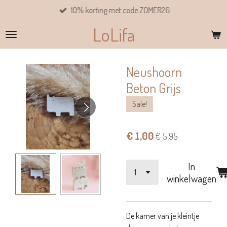
10% korting met code ZOMER26
Ga
direct
LoLifa
naar
de
hoofdinhoud
Neushoorn
Beton Grijs
Sale!
€ 1,00
€ 5,95
In
winkelwagen
De kamer van je kleintje