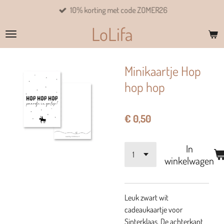
10% korting met code ZOMER26
Ga
direct
LoLifa
naar
de
hoofdinhoud
Minikaartje Hop
hop hop
€ 0,50
In
winkelwagen
Leuk zwart wit
cadeaukaartje voor
Sinterklaas. De achterkant