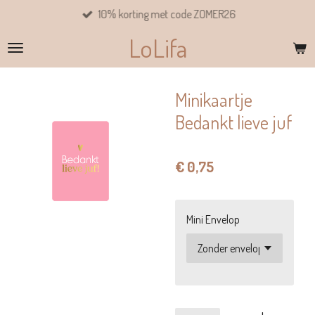
10% korting met code ZOMER26
Ga
direct
LoLifa
naar
de
hoofdinhoud
Minikaartje
Bedankt lieve juf
€ 0,75
Mini Envelop