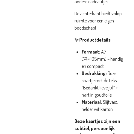
andere cadeautjes.
De achterkant biedt volop
ruimte voor een eigen
boodschap!
✨ Productdetails
Formaat:
A7
(74 × 105 mm) – handig
en compact
Bedrukking:
Roze
kaartje met de tekst
“Bedankt lieve juf” +
hart in goudfolie
Materiaal:
Slijtvast,
helder wit karton
Deze kaartjes zijn een
subtiel, persoonlijk