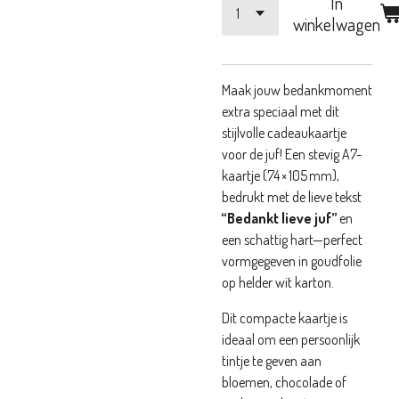
In
winkelwagen
Maak jouw bedankmoment
extra speciaal met dit
stijlvolle cadeaukaartje
voor de juf! Een stevig A7-
kaartje (74 × 105 mm),
bedrukt met de lieve tekst
“Bedankt lieve juf”
en
een schattig hart—perfect
vormgegeven in goudfolie
op helder wit karton.
Dit compacte kaartje is
ideaal om een persoonlijk
tintje te geven aan
bloemen, chocolade of