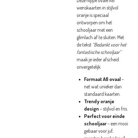
Deze hippe ovale A6
wenskaarten in stijlvol
oranje is speciaal
ontworpen om het
schooljaar met een
glimlach af te sluiten. Met
de tekst
“Bedankt voor het
fantastische schooljaar”
maak je ieder afscheid
onvergetelijk.
Formaat A6 ovaal
–
net wat unieker dan
standaard kaarten.
Trendy oranje
design
– stijlvol en fris.
Perfect voor einde
schooljaar
– een mooi
gebaar voor juf,