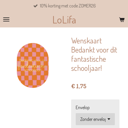
10% korting met code ZOMER26
Ga
direct
LoLifa
naar
de
hoofdinhoud
Wenskaart
Bedankt voor dit
fantastische
schooljaar!
€ 1,75
Envelop