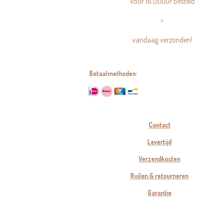
Voor 16:00uur besteld
=
vandaag verzonden!
Betaalmethoden:
Contact
Levertijd
Verzendkosten
Ruilen & retourneren
Garantie