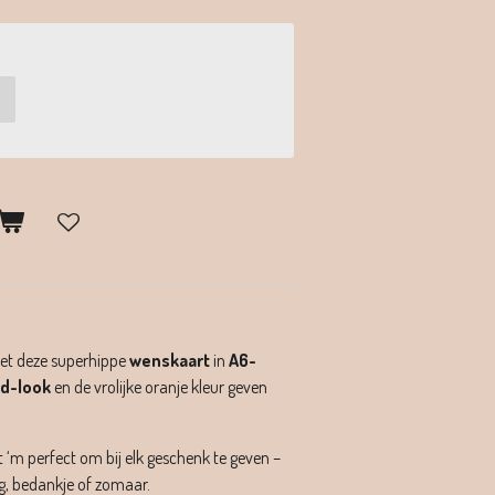
met deze superhippe
wenskaart
in
A6-
id-look
en de vrolijke oranje kleur geven
‘m perfect om bij elk geschenk te geven –
g, bedankje of zomaar.