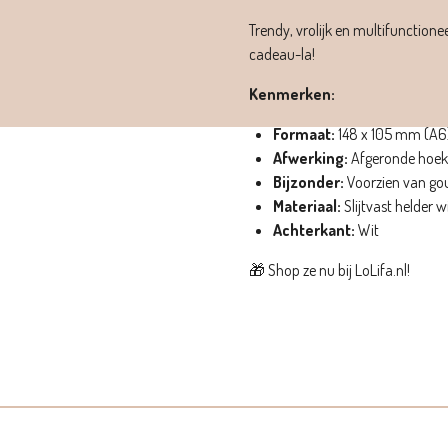
Trendy, vrolijk en multifunctione
cadeau-la!
Kenmerken:
Formaat:
148 x 105 mm (A6
Afwerking:
Afgeronde hoe
Bijzonder:
Voorzien van gou
Materiaal:
Slijtvast helder w
Achterkant:
Wit
🎁 Shop ze nu bij LoLifa.nl!