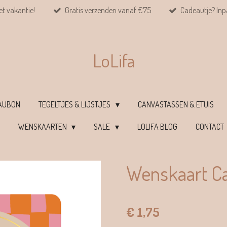
et vakantie!
Gratis verzenden vanaf €75
Cadeautje? Inpa
LoLifa
EAUBON
TEGELTJES & LIJSTJES
CANVASTASSEN & ETUIS
WENSKAARTEN
SALE
LOLIFA BLOG
CONTACT
Wenskaart Ca
€ 1,75