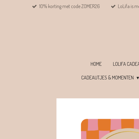
10% korting met code ZOMER26
LoLifa is m
Ga
direct
naar
de
hoofdinhoud
HOME
LOLIFA CAD
CADEAUTJES & MOMENTEN