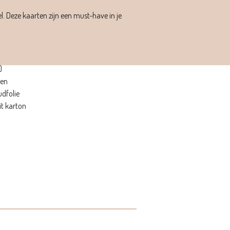
el. Deze kaarten zijn een must-have in je
)
ken
dfolie
it karton