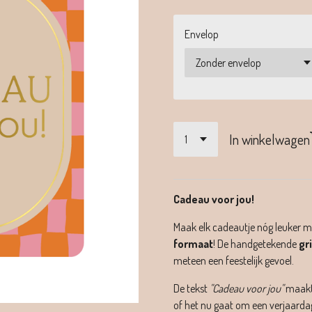
Envelop
In winkelwagen
Cadeau voor jou!
Maak elk cadeautje nóg leuker 
formaat
! De handgetekende
gr
meteen een feestelijk gevoel.
De tekst
"Cadeau voor jou"
maakt 
of het nu gaat om een verjaarda