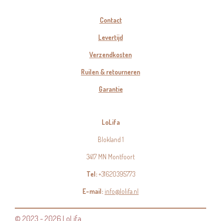
Contact
Levertijd
Verzendkosten
Ruilen & retourneren
Garantie
LoLifa
Blokland 1
3417 MN Montfoort
Tel:
+31620395773
E-mail:
info@lolifa.nl
© 2023 - 2026 LoLifa