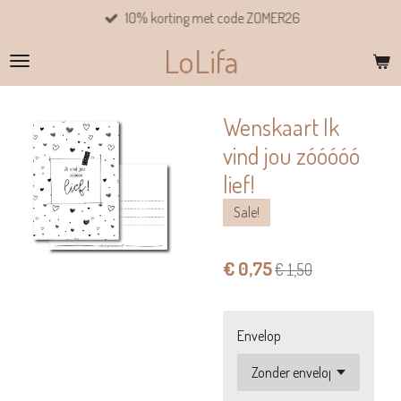
10% korting met code ZOMER26
Ga
direct
LoLifa
naar
de
hoofdinhoud
Wenskaart Ik
vind jou zóóóóó
lief!
Sale!
€ 0,75
€ 1,50
Envelop