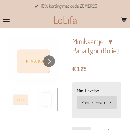
10% korting met code ZOMER26
Ga
direct
LoLifa
naar
de
hoofdinhoud
Minikaartje I ♥
Papa (goudfolie)
€ 1,25
Mini Envelop