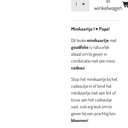
In
winkelwagen
Minikaartje I ♥ Papa!
Dit leuke
minikaartje
met
goudfolie
is
natuurlijk
ideaal om te geven in
combinatie met een mooi
cadeau
.
Stop het minikaartje bij het
cadeautje in of bind het
minikaartje met een lint of
touw aan het cadeautje
vast, ook erg leuk om te
geven bij een prachtig bos
bloemen
!