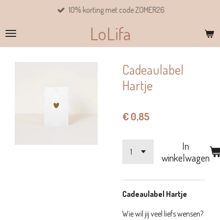
10% korting met code ZOMER26
Ga
direct
LoLifa
naar
de
hoofdinhoud
Cadeaulabel
Hartje
€ 0,85
In
winkelwagen
Cadeaulabel Hartje
Wie wil jij veel liefs wensen?