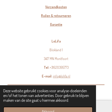
Verzendkosten
Ruilen & retourneren
Garantie
LoLifa
Blokland 1
3417 MN Montfoort
Tel:
+31620395773
E-mail:
info@lolifa.nl
© 2023 - 2026 LoLifa
Deze website gebruikt cookies voor analyse-doeleinden
en/of het tonen van advertenties. Door gebruik te blijven
maken van de site gaat u hiermee akkoord.
Akkoord