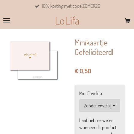
10% korting met code ZOMER26
Ga
direct
LoLifa
naar
de
hoofdinhoud
Minikaartje
Gefeliciteerd!
€ 0,50
Mini Envelop
Laat het me weten
wanneer dit product