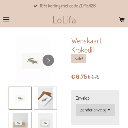
10% korting met code ZOMER26
Ga
direct
LoLifa
naar
de
hoofdinhoud
Wenskaart
Krokodil
Sale!
€ 0,75
€ 1,75
Envelop