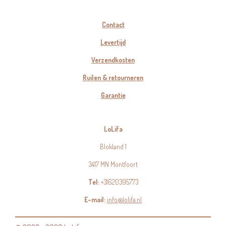
Contact
Levertijd
Verzendkosten
Ruilen & retourneren
Garantie
LoLifa
Blokland 1
3417 MN Montfoort
Tel:
+31620395773
E-mail:
info@lolifa.nl