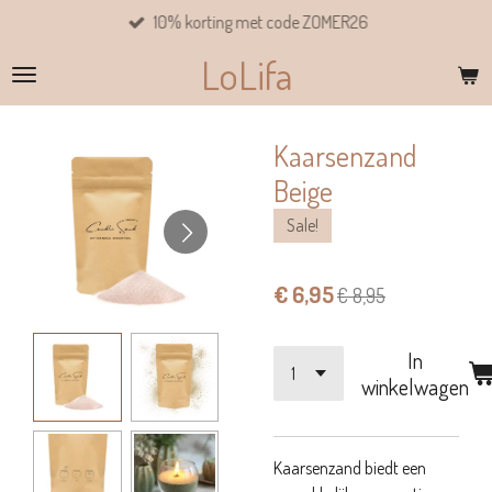
10% korting met code ZOMER26
Ga
direct
LoLifa
naar
de
hoofdinhoud
Kaarsenzand
Beige
Sale!
€ 6,95
€ 8,95
In
winkelwagen
Kaarsenzand biedt een