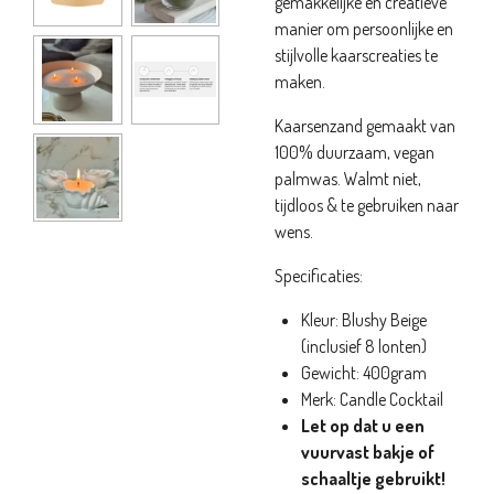
gemakkelijke en creatieve
manier om persoonlijke en
stijlvolle kaarscreaties te
maken.
Kaarsenzand gemaakt van
100% duurzaam, vegan
palmwas. Walmt niet,
tijdloos & te gebruiken naar
wens.
Specificaties:
Kleur: Blushy Beige
(inclusief 8 lonten)
Gewicht: 400gram
Merk: Candle Cocktail
Let op dat u een
vuurvast bakje of
schaaltje gebruikt!