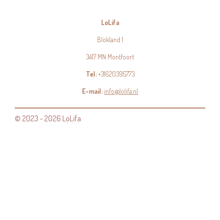
LoLifa
Blokland 1
3417 MN Montfoort
Tel:
+31620395773
E-mail:
info@lolifa.nl
© 2023 - 2026 LoLifa