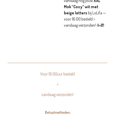
vandaag nog jouw
XXL
Mok “Cosy” wit met
beige letters
bij LoLifa —
voor 16:00 besteld =
vandaag verzonden! ☕🎁
Voor 16:00uur besteld
=
vandaag verzonden!
Betaalmethoden: