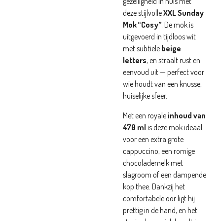
gezelligheid in huis met
deze stijlvolle
XXL Sunday
Mok “Cosy”
. De mok is
uitgevoerd in tijdloos wit
met subtiele
beige
letters
, en straalt rust en
eenvoud uit — perfect voor
wie houdt van een knusse,
huiselijke sfeer.
Met een royale
inhoud van
470 ml
is deze mok ideaal
voor een extra grote
cappuccino, een romige
chocolademelk met
slagroom of een dampende
kop thee. Dankzij het
comfortabele oor ligt hij
prettig in de hand, en het