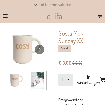
LoLifa is met vakantie!
Ga
direct
LoLifa
naar
de
hoofdinhoud
Gusta Mok
Sunday XXL
Sale!
€ 3,00
€ 6,50
In
winkelwagen
Breng warmte en