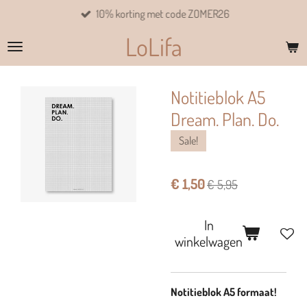
10% korting met code ZOMER26
Ga
direct
LoLifa
naar
de
hoofdinhoud
Notitieblok A5
Dream. Plan. Do.
Sale!
€ 1,50
€ 5,95
In
winkelwagen
Notitieblok A5 formaat!