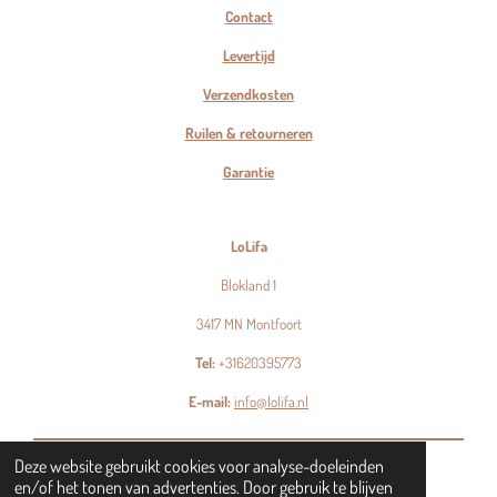
Contact
Levertijd
Verzendkosten
Ruilen & retourneren
Garantie
LoLifa
Blokland 1
3417 MN Montfoort
Tel:
+31620395773
E-mail:
info@lolifa.nl
© 2023 - 2026 LoLifa
Deze website gebruikt cookies voor analyse-doeleinden
en/of het tonen van advertenties. Door gebruik te blijven