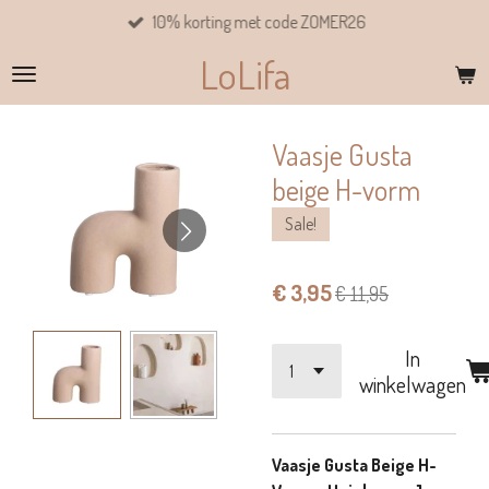
10% korting met code ZOMER26
Ga
direct
LoLifa
naar
de
hoofdinhoud
Vaasje Gusta
beige H-vorm
Sale!
€ 3,95
€ 11,95
In
winkelwagen
Vaasje Gusta Beige H-