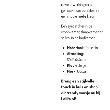
ruwe afwerking en is
gemaakt van porselein in
een mooie
nude
kleur!
Een eyecatcher in de
woonkamer, slaapkamer of
stijlvol in de badkamer!
Materiaal:
Porselein
Afmeting:
12x14x5,5cm
Kleur:
Beige
Merk:
Gusta
Breng een stijlvolle
touch in huis en shop
dit trendy vaasje nu bij
Lolifa.nl!