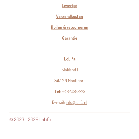
Levertijd
Verzendkosten
Ruilen & retourneren
Garantie
LoLifa
Blokland 1
3417 MN Montfoort
Tel:
+31620395773
E-mail:
info@lolifa.nl
© 2023 - 2026 LoLifa