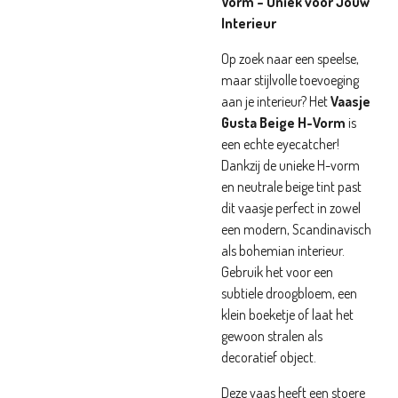
Vorm – Uniek voor Jouw
Interieur
Op zoek naar een speelse,
maar stijlvolle toevoeging
aan je interieur? Het
Vaasje
Gusta Beige H-Vorm
is
een echte eyecatcher!
Dankzij de unieke H-vorm
en neutrale beige tint past
dit vaasje perfect in zowel
een modern, Scandinavisch
als bohemian interieur.
Gebruik het voor een
subtiele droogbloem, een
klein boeketje of laat het
gewoon stralen als
decoratief object.
Deze vaas heeft een stoere