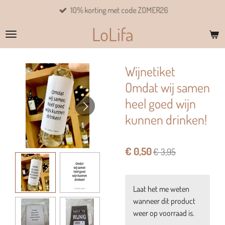
10% korting met code ZOMER26
Ga
direct
LoLifa
naar
de
hoofdinhoud
Wijnetiket
Omdat wij samen
heel goed wijn
kunnen drinken!
€ 0,50
€ 3,95
Laat het me weten
wanneer dit product
weer op voorraad is.