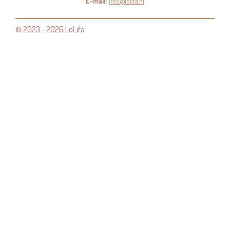
E-mail:
info@lolifa.nl
© 2023 - 2026 LoLifa