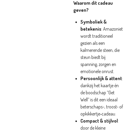
Waarom dit cadeau
geven?
Symboliek &
betekenis
: Amazoniet
wordt traditioneel
gezien als een
kalmerende steen, die
steun biedt bij
spanning, zorgen en
emotionele onrust.
Persoonlijk & attent
:
dankzij het kaartje én
de boodschap “Get
Well” is dit een ideaal
beterschaps-, troost- of
opkikkertje‑cadeau.
Compact & stijlvol
:
door de kleine