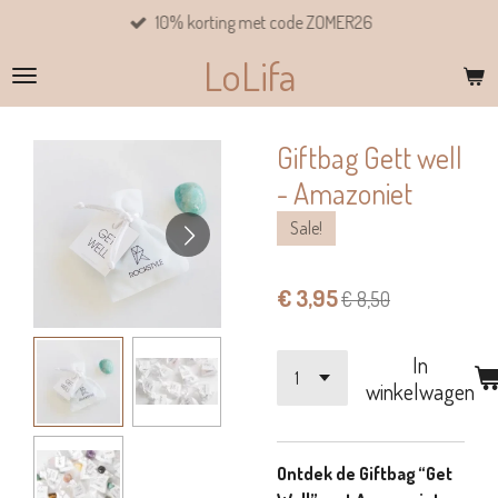
10% korting met code ZOMER26
Ga
direct
LoLifa
naar
de
hoofdinhoud
Giftbag Gett well
- Amazoniet
Sale!
€ 3,95
€ 8,50
In
winkelwagen
Ontdek de Giftbag “Get