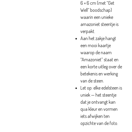
6 × 6 cm (met “Get
Well” boodschap)
waarin een unieke
amazoniet steentje is
verpakt.
Aan het zakje hangt
een mooi kaartje
waarop de naam
“Amazoniet” staat en
een korte uitleg over de
betekenis en werking
van de steen.
Let op: elke edelsteen is
uniek — het steentje
dat je ontvangt kan
qua kleur en vormen
iets afwijken ten
opzichte van de foto.