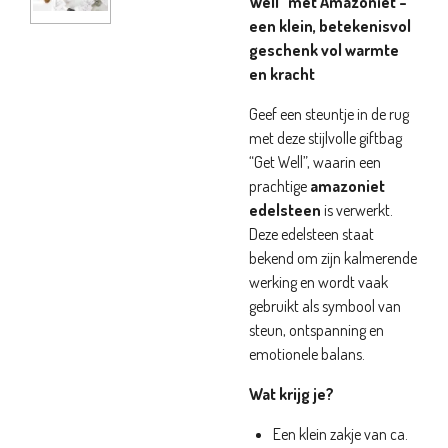
Well” met Amazoniet –
een klein, betekenisvol
geschenk vol warmte
en kracht
Geef een steuntje in de rug
met deze stijlvolle giftbag
“Get Well”, waarin een
prachtige
amazoniet
edelsteen
is verwerkt.
Deze edelsteen staat
bekend om zijn kalmerende
werking en wordt vaak
gebruikt als symbool van
steun, ontspanning en
emotionele balans.
Wat krijg je?
Een klein zakje van ca.