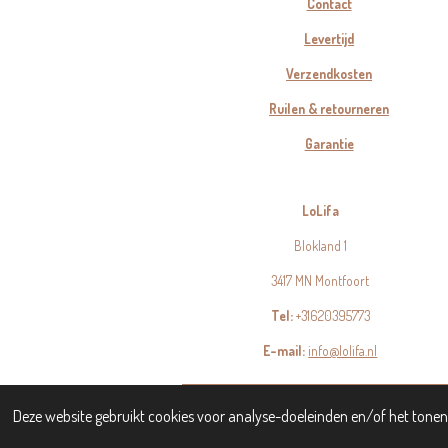
Contact
Levertijd
Verzendkosten
Ruilen & retourneren
Garantie
LoLifa
Blokland 1
3417 MN Montfoort
Tel:
+31620395773
E-mail:
info@lolifa.nl
© 2023 - 2026 LoLifa
Deze website gebruikt cookies voor analyse-doeleinden en/of het tonen 