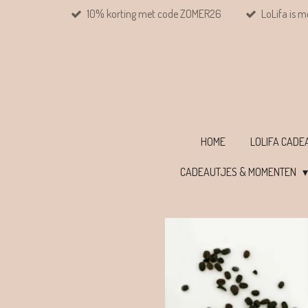
10% korting met code ZOMER26
LoLifa is m
Ga
direct
naar
de
hoofdinhoud
HOME
LOLIFA CAD
CADEAUTJES & MOMENTEN