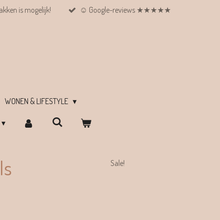
kken is mogelijk!
☺︎ Google-reviews ★★★★★
WONEN & LIFESTYLE
ls
Sale!