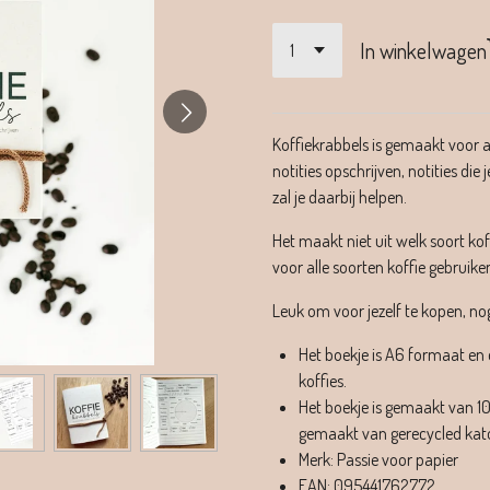
In winkelwagen
Koffiekrabbels is gemaakt voor all
notities opschrijven, notities di
zal je daarbij helpen.
Het maakt niet uit welk soort koff
voor alle soorten koffie gebruike
Leuk om voor jezelf te kopen, n
Het boekje is A6 formaat en e
koffies.
Het boekje is gemaakt van 10
gemaakt van gerecycled kat
Merk: Passie voor papier
EAN: 095441762772