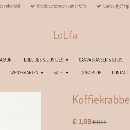
et vakantie!
Gratis verzenden vanaf €75
Cadeautje? Inpa
LoLifa
EAUBON
TEGELTJES & LIJSTJES
CANVASTASSEN & ETUIS
WENSKAARTEN
SALE
LOLIFA BLOG
CONTACT
Koffiekrabbe
€ 1,00
€ 9,95