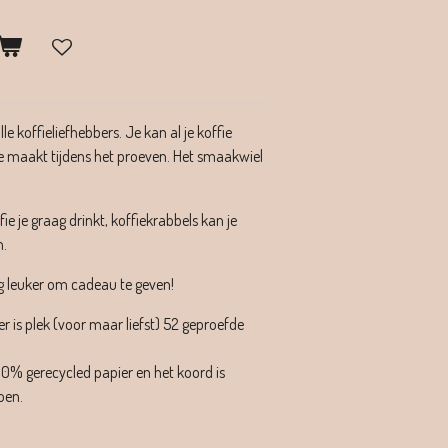
e koffieliefhebbers. Je kan al je koffie
e je maakt tijdens het proeven. Het smaakwiel
ie je graag drinkt, koffiekrabbels kan je
n.
og leuker om cadeau te geven!
r is plek (voor maar liefst) 52 geproefde
0% gerecycled papier en het koord is
oen.