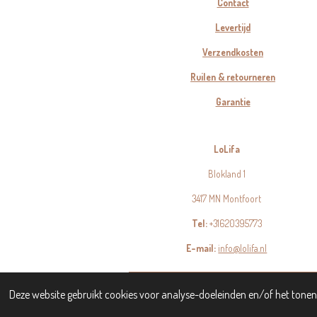
Contact
Levertijd
Verzendkosten
Ruilen & retourneren
Garantie
LoLifa
Blokland 1
3417 MN Montfoort
Tel:
+31620395773
E-mail:
info@lolifa.nl
© 2023 - 2026 LoLifa
Deze website gebruikt cookies voor analyse-doeleinden en/of het tonen 