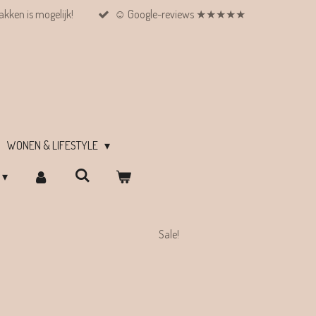
kken is mogelijk!
☺︎ Google-reviews ★★★★★
WONEN & LIFESTYLE
Sale!