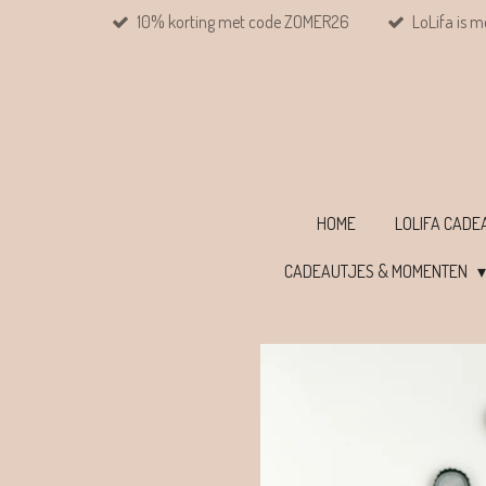
10% korting met code ZOMER26
LoLifa is m
Ga
direct
naar
de
hoofdinhoud
HOME
LOLIFA CAD
CADEAUTJES & MOMENTEN