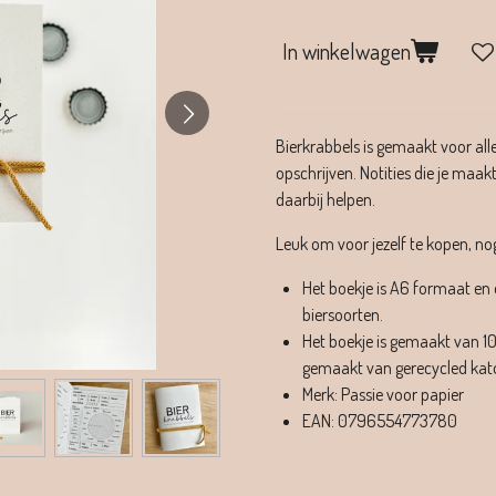
In winkelwagen
Bierkrabbels is gemaakt voor alle 
opschrijven. Notities die je maak
daarbij helpen.
Leuk om voor jezelf te kopen, n
Het boekje is A6 formaat en e
biersoorten.
Het boekje is gemaakt van 10
gemaakt van gerecycled kat
Merk: Passie voor papier
EAN: 0796554773780