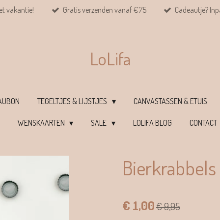
et vakantie!
Gratis verzenden vanaf €75
Cadeautje? Inpa
LoLifa
EAUBON
TEGELTJES & LIJSTJES
CANVASTASSEN & ETUIS
WENSKAARTEN
SALE
LOLIFA BLOG
CONTACT
Bierkrabbels
€ 1,00
€ 9,95