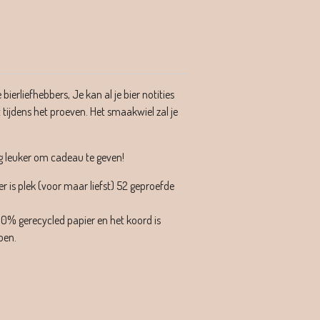
bierliefhebbers, Je kan al je bier notities
t tijdens het proeven. Het smaakwiel zal je
og leuker om cadeau te geven!
r is plek (voor maar liefst) 52 geproefde
0% gerecycled papier en het koord is
oen.