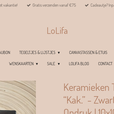
et vakantie!
Gratis verzenden vanaf €75
Cadeautje? Inpa
LoLifa
EAUBON
TEGELTJES & LIJSTJES
CANVASTASSEN & ETUIS
WENSKAARTEN
SALE
LOLIFA BLOG
CONTACT
Keramieken T
“Kak.” - Zwa
Opdruk | 10x