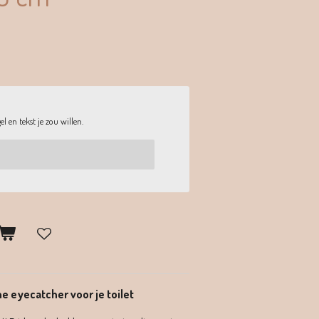
l en tekst je zou willen.
he eyecatcher voor je toilet