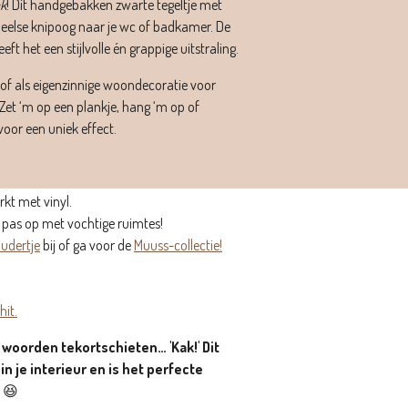
k
! Dit handgebakken zwarte tegeltje met
peelse knipoog naar je wc of badkamer. De
eft het een stijlvolle én grappige uitstraling.
 of als eigenzinnige woondecoratie voor
et ‘m op een plankje, hang ‘m op of
oor een uniek effect.
kt met vinyl.
 pas op met vochtige ruimtes!
udertje
bij of ga voor de
Muuss-collectie!
hit.
oorden tekortschieten… 'Kak!' Dit
n je interieur en is het perfecte
😆