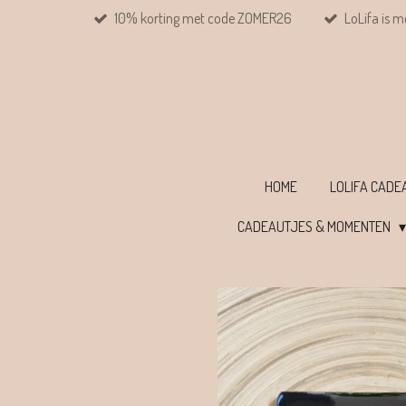
10% korting met code ZOMER26
LoLifa is m
Ga
direct
naar
de
hoofdinhoud
HOME
LOLIFA CAD
CADEAUTJES & MOMENTEN