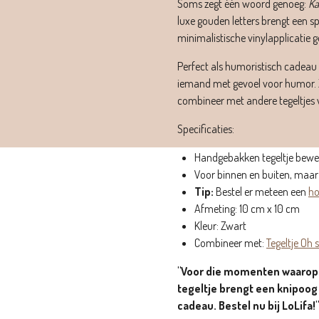
Soms zegt één woord genoeg:
Ka
luxe gouden letters brengt een s
minimalistische vinylapplicatie ge
Perfect als humoristisch cadeau
iemand met gevoel voor humor. Z
combineer met andere tegeltjes v
Specificaties:
Handgebakken tegeltje bewer
Voor binnen en buiten, maar
Tip:
Bestel er meteen een
ho
Afmeting: 10 cm x 10 cm
Kleur: Zwart
Combineer met:
Tegeltje Oh s
"Voor die momenten waarop w
tegeltje brengt een knipoog i
cadeau. Bestel nu bij LoLifa!"