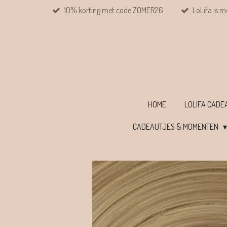
10% korting met code ZOMER26
LoLifa is m
Ga
direct
naar
de
hoofdinhoud
HOME
LOLIFA CAD
CADEAUTJES & MOMENTEN