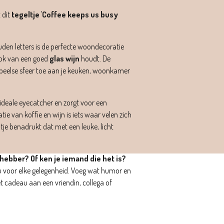
 dit
tegeltje 'Coffee keeps us busy
uden letters is de perfecte woondecoratie
ok van een goed
glas wijn
houdt. De
peelse sfeer toe aan je keuken, woonkamer
 ideale eyecatcher en zorgt voor een
ie van koffie en wijn is iets waar velen zich
tje benadrukt dat met een leuke, licht
efhebber? Of ken je iemand die het is?
eau voor elke gelegenheid. Voeg wat humor en
 het cadeau aan een vriendin, collega of