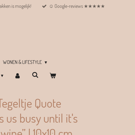
kken is mogelijk!
☺︎ Google-reviews ★★★★★
WONEN & LIFESTYLE
egeltje Quote
 us busy until it's
 wine” | 10x10 cm