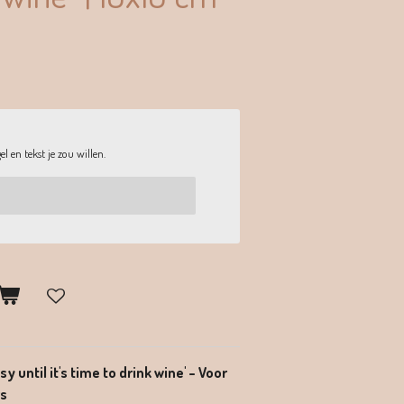
l en tekst je zou willen.
 until it's time to drink wine' – Voor
rs