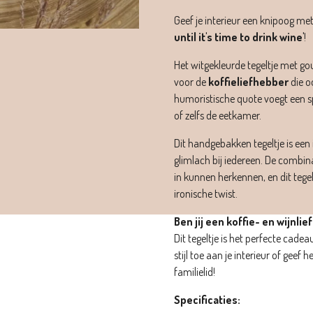
Geef je interieur een knipoog met
until it's time to drink wine'
!
Het witgekleurde tegeltje met go
voor de
koffieliefhebber
die o
humoristische quote voegt een s
of zelfs de eetkamer.
Dit handgebakken tegeltje is een
glimlach bij iedereen. De combinat
in kunnen herkennen, en dit tegel
ironische twist.
Ben jij een koffie- en wijnli
Dit tegeltje is het perfecte cad
stijl toe aan je interieur of geef
familielid!
Specificaties: