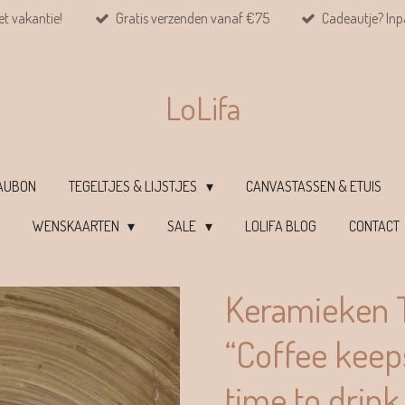
et vakantie!
Gratis verzenden vanaf €75
Cadeautje? Inpa
LoLifa
EAUBON
TEGELTJES & LIJSTJES
CANVASTASSEN & ETUIS
WENSKAARTEN
SALE
LOLIFA BLOG
CONTACT
Keramieken T
“Coffee keeps
time to drink