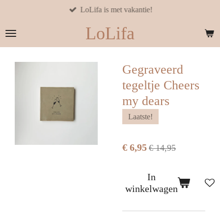
LoLifa is met vakantie!
Ga
direct
LoLifa
naar
de
hoofdinhoud
Gegraveerd
tegeltje Cheers
my dears
Laatste!
€ 6,95
€ 14,95
In
winkelwagen