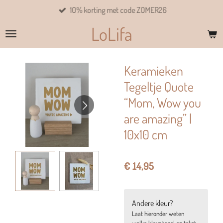
10% korting met code ZOMER26
Ga
direct
LoLifa
naar
de
hoofdinhoud
Keramieken
Tegeltje Quote
“Mom, Wow you
are amazing” |
10x10 cm
€ 14,95
Andere kleur?
Laat hieronder weten