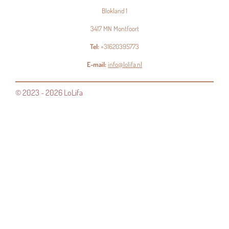
Blokland 1
3417 MN Montfoort
Tel:
+31620395773
E-mail:
info@lolifa.nl
© 2023 - 2026 LoLifa