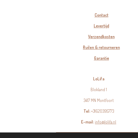
Contact
Levertijd
Verzendkosten
Ruilen & retourneren
Garantie
LoLifa
Blokland 1
3417 MN Montfoort
Tel:
+31620395773
E-mail:
info@lolifa.nl