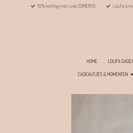
10% korting met code ZOMER26
LoLifa is m
Ga
direct
naar
de
hoofdinhoud
HOME
LOLIFA CAD
CADEAUTJES & MOMENTEN