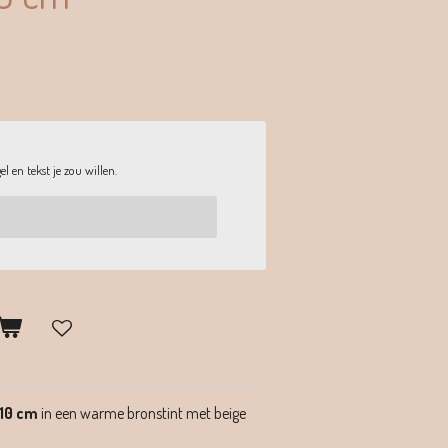
l en tekst je zou willen.
x10 cm
in een warme bronstint met beige