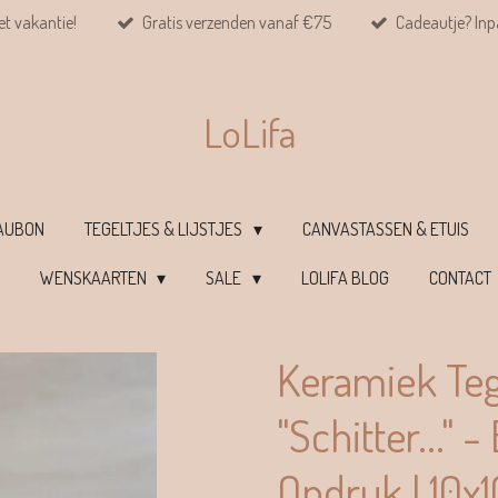
et vakantie!
Gratis verzenden vanaf €75
Cadeautje? Inpa
LoLifa
EAUBON
TEGELTJES & LIJSTJES
CANVASTASSEN & ETUIS
WENSKAARTEN
SALE
LOLIFA BLOG
CONTACT
Keramiek Teg
"Schitter..." 
Opdruk | 10x