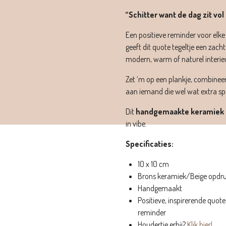
“Schitter want de dag zit vol 
Een positieve reminder voor elke
geeft dit quote tegeltje een zachte
modern, warm of naturel interieu
Zet ‘m op een plankje, combineer
aan iemand die wel wat extra sp
Dit
handgemaakte keramiek 
in vibe.
Specificaties:
10 x 10 cm
Brons keramiek/Beige opdr
Handgemaakt
Positieve, inspirerende quote
reminder
Houdertje erbij?
Klik hier!