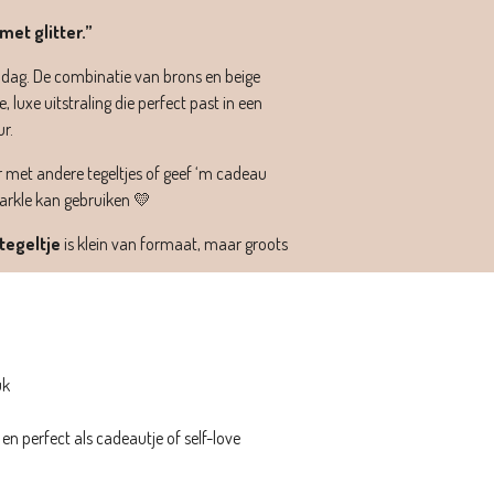
met glitter.”
 dag. De combinatie van brons en beige
, luxe uitstraling die perfect past in een
r.
 met andere tegeltjes of geef ‘m cadeau
arkle kan gebruiken 💛
tegeltje
is klein van formaat, maar groots
uk
 en perfect als cadeautje of self-love