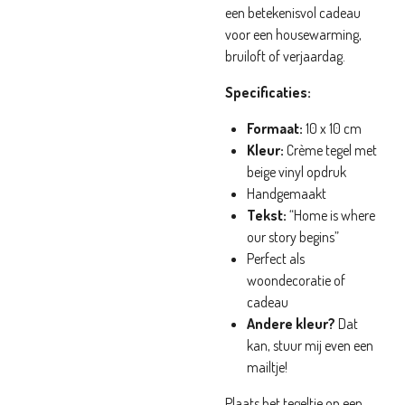
een betekenisvol cadeau
voor een housewarming,
bruiloft of verjaardag.
Specificaties:
Formaat:
10 x 10 cm
Kleur:
Crème tegel met
beige vinyl opdruk
Handgemaakt
Tekst:
“Home is where
our story begins”
Perfect als
woondecoratie of
cadeau
Andere kleur?
Dat
kan, stuur mij even een
mailtje!
Plaats het tegeltje op een