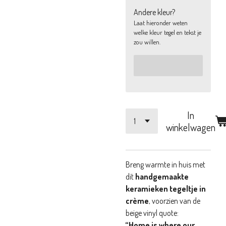
Andere kleur?
Laat hieronder weten
welke kleur tegel en tekst je
zou willen.
In
winkelwagen
Breng warmte in huis met
dit
handgemaakte
keramieken tegeltje in
crème
, voorzien van de
beige vinyl quote:
“Home is where our