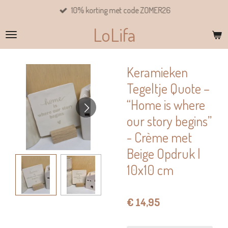
10% korting met code ZOMER26
Ga
direct
LoLifa
naar
de
hoofdinhoud
Keramieken
Tegeltje Quote –
“Home is where
our story begins”
- Crème met
Beige Opdruk |
10x10 cm
€ 14,95