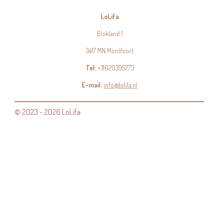
LoLifa
Blokland 1
3417 MN Montfoort
Tel:
+31620395773
E-mail:
info@lolifa.nl
© 2023 - 2026 LoLifa