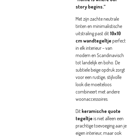
story begins.”
Met zijn zachte neutrale
tinten en minimalistische
uitstraling past dit
10x10
cm wandtegeltje
perfect
in elk interieur – van
modern en Scandinavisch
tot landelijk en boho. De
subtiele beige opdruk zorgt
voor een rustige, stijlvolle
look die moeiteloos
combineert met andere
woonaccessoires.
Dit
keramische quote
tegeltje
is niet alleen een
prachtige toevoeging aan je
eigen interieur, maar ook