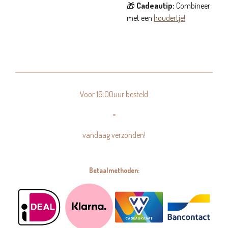
🎁
Cadeautip:
Combineer
met een
houdertje!
Voor 16:00uur besteld
=
vandaag verzonden!
Betaalmethoden: