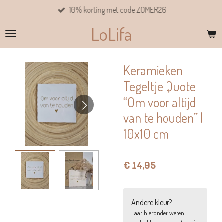
10% korting met code ZOMER26
Ga
direct
LoLifa
naar
de
hoofdinhoud
Keramieken
Tegeltje Quote
“Om voor altijd
van te houden” |
10x10 cm
€ 14,95
Andere kleur?
Laat hieronder weten