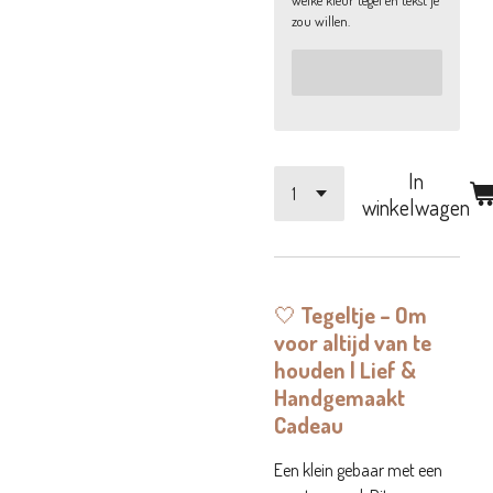
welke kleur tegel en tekst je
zou willen.
In
winkelwagen
🤍
Tegeltje – Om
voor altijd van te
houden | Lief &
Handgemaakt
Cadeau
Een klein gebaar met een