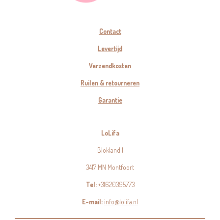
Contact
Levertijd
Verzendkosten
Ruilen & retourneren
Garantie
LoLifa
Blokland 1
3417 MN Montfoort
Tel:
+31620395773
E-mail:
info@lolifa.nl