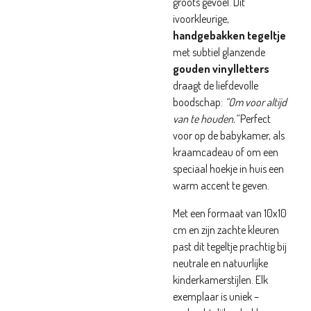
groots gevoel. Dit
ivoorkleurige,
handgebakken tegeltje
met subtiel glanzende
gouden vinylletters
draagt de liefdevolle
boodschap:
“Om voor altijd
van te houden.”
Perfect
voor op de babykamer, als
kraamcadeau of om een
speciaal hoekje in huis een
warm accent te geven.
Met een formaat van 10x10
cm en zijn zachte kleuren
past dit tegeltje prachtig bij
neutrale en natuurlijke
kinderkamerstijlen. Elk
exemplaar is uniek –