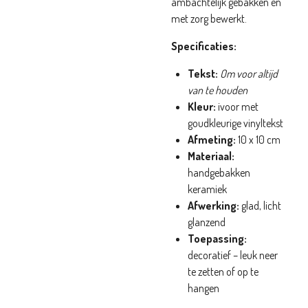
ambachtelijk gebakken en
met zorg bewerkt.
Specificaties:
Tekst:
Om voor altijd
van te houden
Kleur:
ivoor met
goudkleurige vinyltekst
Afmeting:
10 x 10 cm
Materiaal:
handgebakken
keramiek
Afwerking:
glad, licht
glanzend
Toepassing:
decoratief – leuk neer
te zetten of op te
hangen