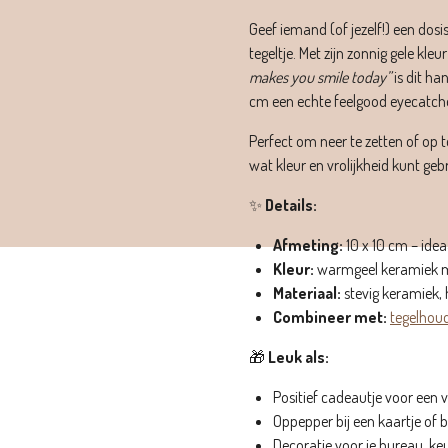
Geef iemand (of jezelf!) een dosi
tegeltje. Met zijn zonnig gele kleu
makes you smile today”
is dit h
cm een echte feelgood eyecatche
Perfect om neer te zetten of op t
wat kleur en vrolijkheid kunt geb
✨
Details:
Afmeting:
10 x 10 cm – ide
Kleur:
warmgeel keramiek me
Materiaal:
stevig keramiek,
Combineer met:
tegelhoud
🎁
Leuk als:
Positief cadeautje voor een vr
Oppepper bij een kaartje of
Decoratie voor je bureau, ke