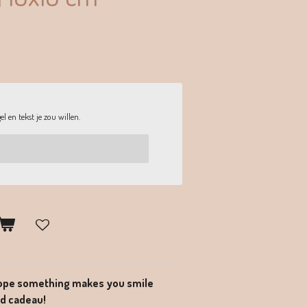
l en tekst je zou willen.
ope something makes you smile
nd cadeau!