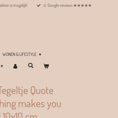
kken is mogelijk!
☺︎ Google-reviews ★★★★★
WONEN & LIFESTYLE
egeltje Quote
hing makes you
| 10x10 cm