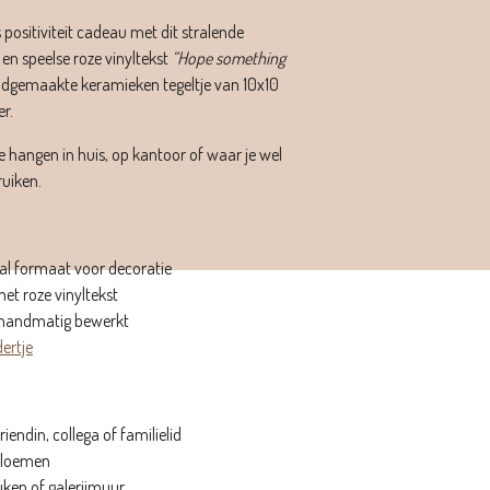
s positiviteit cadeau met dit stralende
r en speelse roze vinyltekst
“Hope something
andgemaakte keramieken tegeltje van 10x10
r.
e hangen in huis, op kantoor of waar je wel
ruiken.
aal formaat voor decoratie
t roze vinyltekst
 handmatig bewerkt
ertje
iendin, collega of familielid
 bloemen
uken of galerijmuur