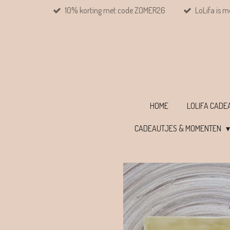
10% korting met code ZOMER26
LoLifa is m
Ga
direct
naar
de
hoofdinhoud
HOME
LOLIFA CAD
CADEAUTJES & MOMENTEN