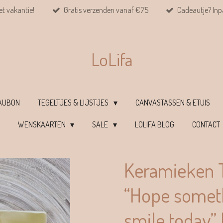
et vakantie!
Gratis verzenden vanaf €75
Cadeautje? Inpa
LoLifa
EAUBON
TEGELTJES & LIJSTJES
CANVASTASSEN & ETUIS
WENSKAARTEN
SALE
LOLIFA BLOG
CONTACT
Keramieken T
“Hope somet
smile today” 