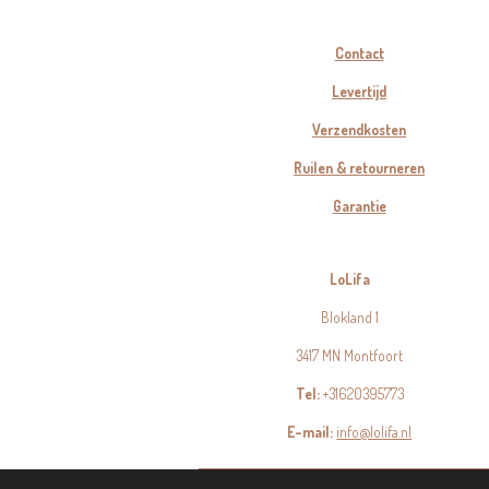
Contact
Levertijd
Verzendkosten
Ruilen & retourneren
Garantie
LoLifa
Blokland 1
3417 MN Montfoort
Tel:
+31620395773
E-mail:
info@lolifa.nl