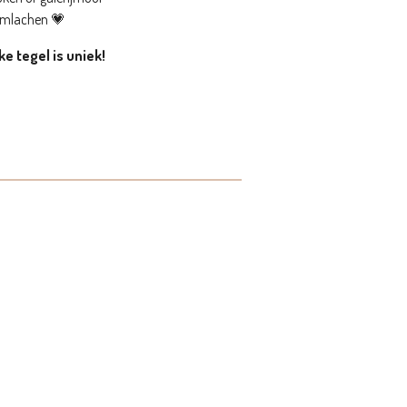
limlachen 💗
e tegel is uniek!