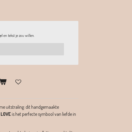
l en tekst je zou willen.
me uitstraling: dit handgemaakte
t
LOVE
is het perfecte symbool van liefde in