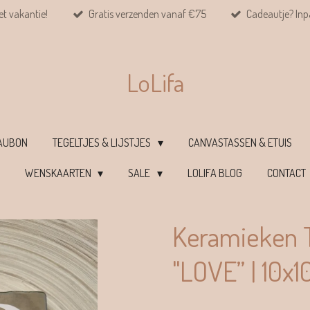
et vakantie!
Gratis verzenden vanaf €75
Cadeautje? Inpa
LoLifa
EAUBON
TEGELTJES & LIJSTJES
CANVASTASSEN & ETUIS
WENSKAARTEN
SALE
LOLIFA BLOG
CONTACT
Keramieken T
"LOVE” | 10x