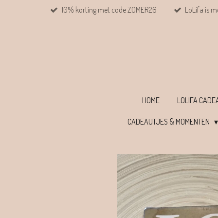
10% korting met code ZOMER26
LoLifa is m
Ga
direct
naar
de
hoofdinhoud
HOME
LOLIFA CAD
CADEAUTJES & MOMENTEN