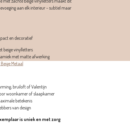
e met zachte beige vinylletters maakt dit
oevoeging aan elk interieur – subtiel maar
pact en decoratief
beige vinylletters
amiek met matte afwerking
 Beige Metaal
ing, bruiloft of Valentijn
ie voor woonkamer of slaapkamer
maximale betekenis
hebbers van design
xemplaar is uniek en met zorg