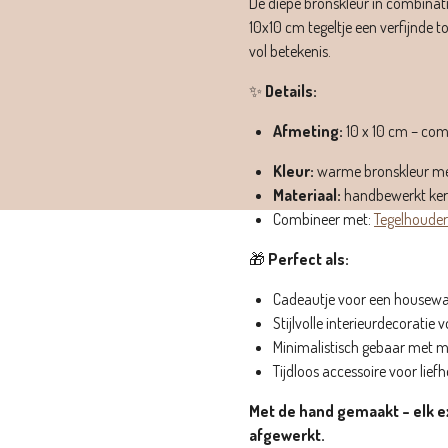
De diepe bronskleur in combinati
10x10 cm tegeltje een verfijnde t
vol betekenis.
✨
Details:
Afmeting:
10 x 10 cm – com
Kleur:
warme bronskleur met 
Materiaal:
handbewerkt ker
Combineer met:
Tegelhouder
🎁
Perfect als:
Cadeautje voor een housewarm
Stijlvolle interieurdecorat
Minimalistisch gebaar met 
Tijdloos accessoire voor lief
Met de hand gemaakt – elk e
afgewerkt.