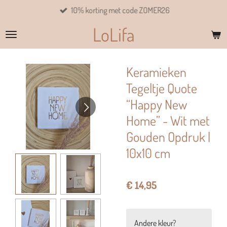
10% korting met code ZOMER26
Ga
direct
LoLifa
naar
de
hoofdinhoud
Keramieken
Tegeltje Quote
“Happy New
Home” - Wit met
Gouden Opdruk |
10x10 cm
€ 14,95
Andere kleur?