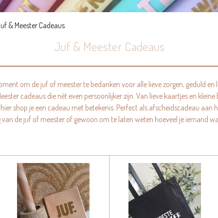
uf & Meester Cadeaus
Juf & Meester Cadeaus
oment om de juf of meester te bedanken voor alle lieve zorgen, geduld en
& Meester cadeaus die nét even persoonlijker zijn. Van lieve kaartjes en kle
hier shop je een cadeau met betekenis. Perfect als afscheidscadeau aan he
 van de juf of meester of gewoon om te laten weten hoeveel je iemand w