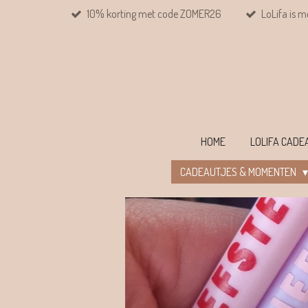
10% korting met code ZOMER26
LoLifa is m
Ga
direct
naar
de
hoofdinhoud
HOME
LOLIFA CAD
CADEAUTJES & MOMENTEN