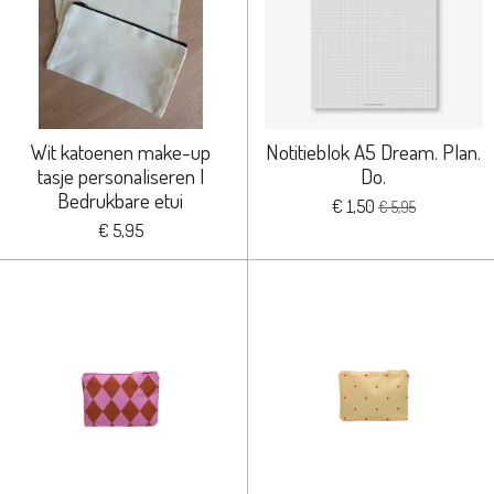
Wit katoenen make-up
Notitieblok A5 Dream. Plan.
tasje personaliseren |
Do.
Bedrukbare etui
€ 1,50
€ 5,95
€ 5,95