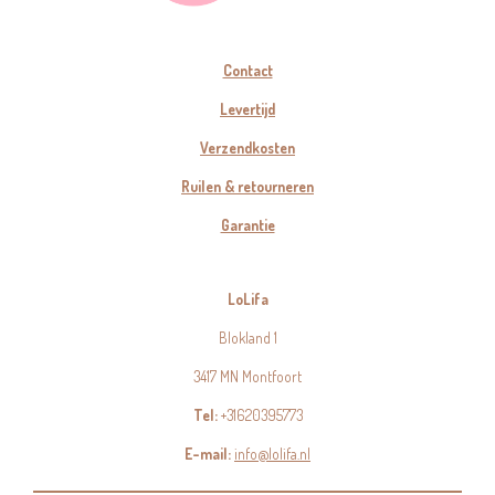
Contact
Levertijd
Verzendkosten
Ruilen & retourneren
Garantie
LoLifa
Blokland 1
3417 MN Montfoort
Tel:
+31620395773
E-mail:
info@lolifa.nl