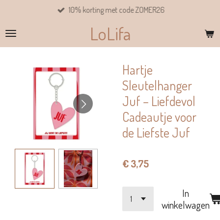
10% korting met code ZOMER26
Ga
direct
LoLifa
naar
de
hoofdinhoud
Hartje
Sleutelhanger
Juf – Liefdevol
Cadeautje voor
de Liefste Juf
€ 3,75
In
winkelwagen