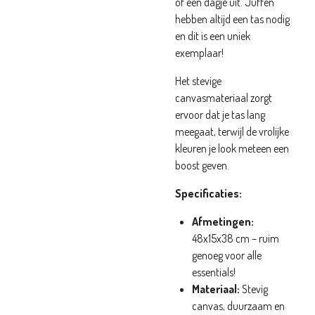
of een dagje uit. Juffen
hebben altijd een tas nodig
en dit is een uniek
exemplaar!
Het stevige
canvasmateriaal zorgt
ervoor dat je tas lang
meegaat, terwijl de vrolijke
kleuren je look meteen een
boost geven.
Specificaties:
Afmetingen:
48x15x38 cm – ruim
genoeg voor alle
essentials!
Materiaal:
Stevig
canvas, duurzaam en