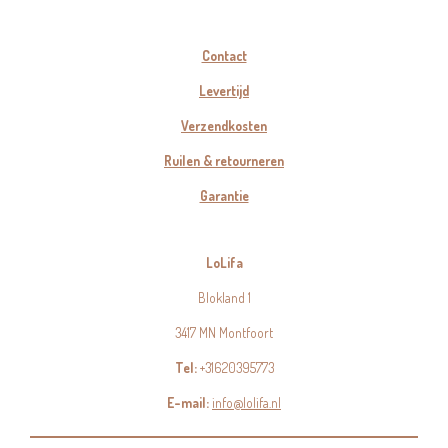
Contact
Levertijd
Verzendkosten
Ruilen & retourneren
Garantie
LoLifa
Blokland 1
3417 MN Montfoort
Tel:
+31620395773
E-mail:
info@lolifa.nl