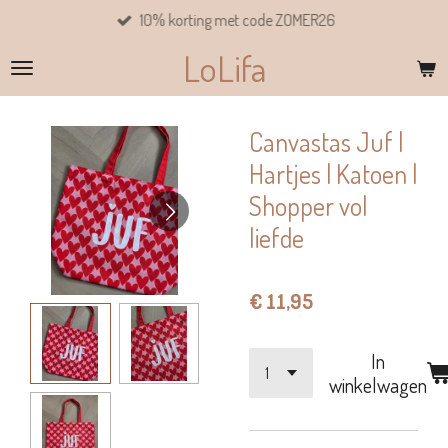
10% korting met code ZOMER26
Ga
direct
LoLifa
naar
de
hoofdinhoud
Canvastas Juf |
Hartjes | Katoen |
Shopper vol
liefde
€ 11,95
In
winkelwagen