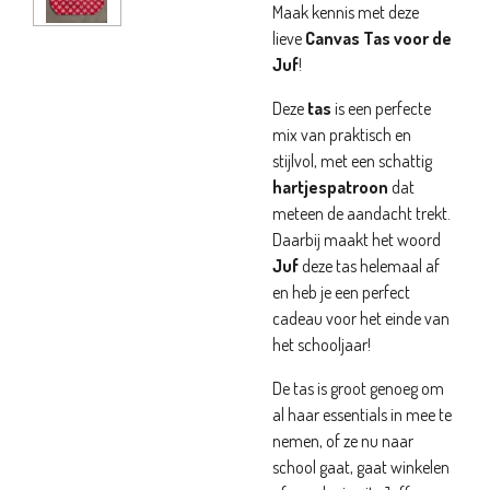
Maak kennis met deze
lieve
Canvas Tas voor de
Juf
!
Deze
tas
is een perfecte
mix van praktisch en
stijlvol, met een schattig
hartjespatroon
dat
meteen de aandacht trekt.
Daarbij maakt het woord
Juf
deze tas helemaal af
en heb je een perfect
cadeau voor het einde van
het schooljaar!
De tas is groot genoeg om
al haar essentials in mee te
nemen, of ze nu naar
school gaat, gaat winkelen