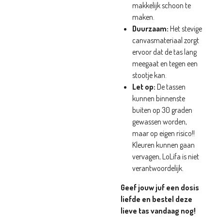
makkelijk schoon te
maken.
Duurzaam:
Het stevige
canvasmateriaal zorgt
ervoor dat de tas lang
meegaat en tegen een
stootje kan.
Let op:
De tassen
kunnen binnenste
buiten op 30 graden
gewassen worden,
maar op eigen risico!!
Kleuren kunnen gaan
vervagen, LoLifa is niet
verantwoordelijk.
Geef jouw juf een dosis
liefde en bestel deze
lieve tas vandaag nog!