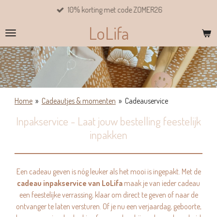
10% korting met code ZOMER26
Ga
direct
LoLifa
naar
de
hoofdinhoud
Home
»
Cadeautjes & momenten
»
Cadeauservice
Inpakservice - Laat jouw bestelling feestelijk
inpakken
Een cadeau geven is nóg leuker als het mooi is ingepakt. Met de
cadeau inpakservice van LoLifa
maak je van ieder cadeau
een feestelijke verrassing, klaar om direct te geven of naar de
ontvanger te laten versturen. Of je nu een verjaardag, geboorte,