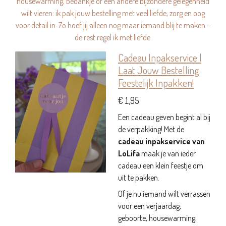
housewarming, bedankje of een andere bijzondere gelegenheid
wilt vieren: ik pak jouw bestelling met veel liefde, zorg en oog
voor detail in. Zo hoef jij alleen nog maar iemand blij te maken –
de rest regel ik met liefde.
Cadeau Inpakservice |
Laat Jouw Bestelling
Feestelijk Inpakken!
€ 1,95
Een cadeau geven begint al bij
de verpakking! Met de
cadeau inpakservice van
LoLifa
maak je van ieder
cadeau een klein feestje om
uit te pakken.
Of je nu iemand wilt verrassen
voor een verjaardag,
geboorte, housewarming,