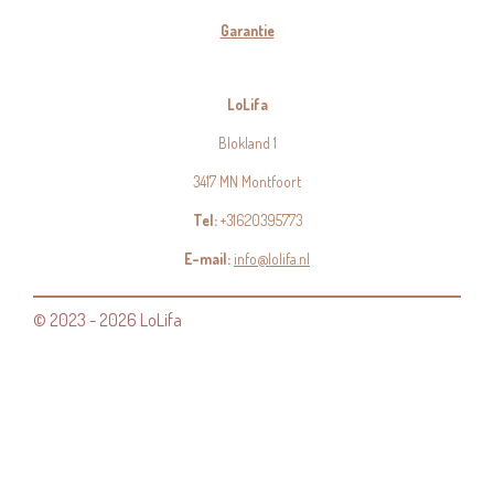
Garantie
LoLifa
Blokland 1
3417 MN Montfoort
Tel:
+31620395773
E-mail:
info@lolifa.nl
© 2023 - 2026 LoLifa