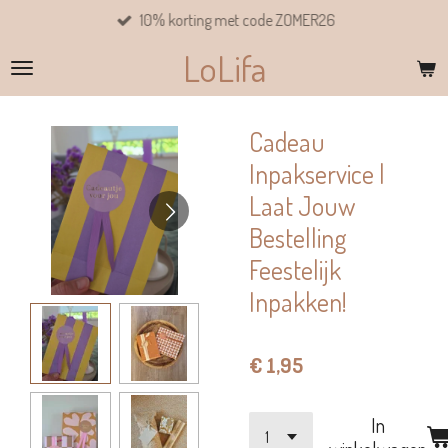
10% korting met code ZOMER26
Ga
direct
LoLifa
naar
de
hoofdinhoud
Cadeau
Inpakservice |
Laat Jouw
Bestelling
Feestelijk
Inpakken!
€ 1,95
In